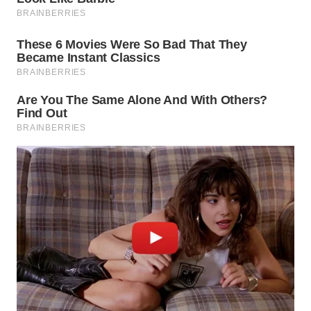
LISTRIK
WAHANA
TRAVEL
WAHANA
TV
WAHANANEWS
ID
WAHANANEWS
CO ID
WAHANANEWS
NET
WAHANA