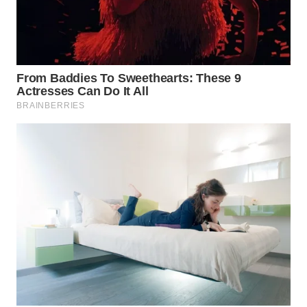
WN
CIANJUR
WN
KEPULAUAN
SERIBU
WN
TANGERANG
WN
BINJAI
WN
CIREBON
WN
INDRAMAYU