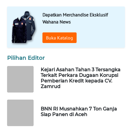
ID
Dapatkan Merchandise Eksklusif
MARTABAT
Wahana News
NET
Buka Katalog
PLN
WATCH
Pilihan Editor
MKLI
Kejari Asahan Tahan 3 Tersangka
Terkait Perkara Dugaan Korupsi
LPKKI
Pemberian Kredit kepada CV.
Zamrud
LKKI
BNN RI Musnahkan 7 Ton Ganja
KOPEKLIN
Siap Panen di Aceh
PORTAL