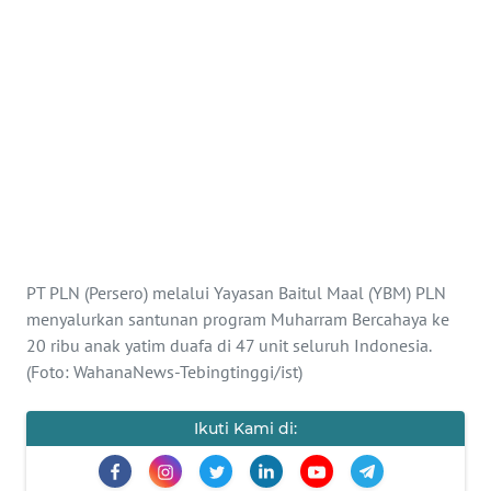
INDEKS
BERITA
KONTAK
KAMI
INFO
IKLAN
TENTANG
KAMI
PT PLN (Persero) melalui Yayasan Baitul Maal (YBM) PLN
menyalurkan santunan program Muharram Bercahaya ke
PEDOMAN
20 ribu anak yatim duafa di 47 unit seluruh Indonesia.
MEDIA
(Foto: WahanaNews-Tebingtinggi/ist)
SIBER
Ikuti Kami di:
REDAKSI