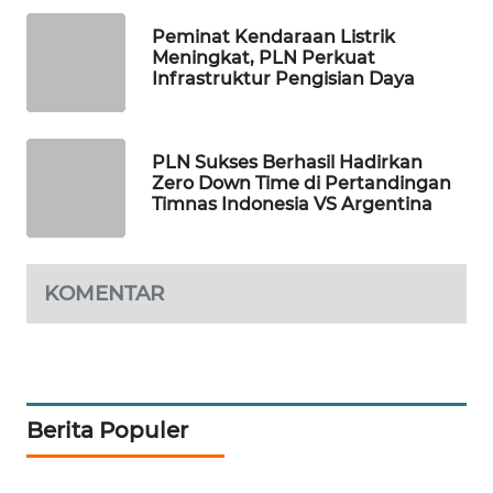
NEWS
Peminat Kendaraan Listrik
Meningkat, PLN Perkuat
METRO
Infrastruktur Pengisian Daya
SIANTAR
NEWS
PLN Sukses Berhasil Hadirkan
METRO
Zero Down Time di Pertandingan
MEDAN
Timnas Indonesia VS Argentina
NEWS
METRO
KOMENTAR
JAKARTA
NEWS
KRT
NEWS
Berita Populer
KARING
NEWS