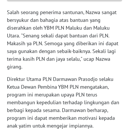
SERAMBI
Salah seorang penerima santunan, Nazwa sangat
bersyukur dan bahagia atas bantuan yang
WN
JAMBI
diserahkan oleh YBM PLN Maluku dan Maluku
Utara. "Senang sekali dapat bantuan dari PLN.
WN
Makasih ya PLN. Semoga yang diberikan ini dapat
SULTRA
saya gunakan dengan sebaik-baiknya. Sekali lagi
terima kasih PLN dan jaya selalu," ucap Nazwa
WN
girang.
NTB
Direktur Utama PLN Darmawan Prasodjo selaku
WN
Ketua Dewan Pembina YBM PLN mengatakan,
SULTENG
program ini merupakan upaya PLN terus
membangun kepedulian terhadap lingkungan dan
WN
berbagi kepada sesama. Darmawan berharap,
SULBAR
program ini dapat memberikan motivasi kepada
anak yatim untuk mengejar impiannya.
WN