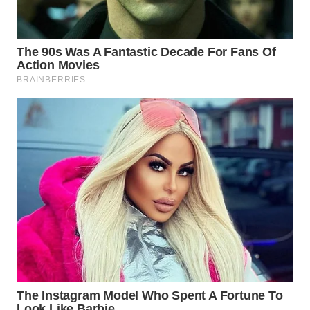
Media
Group
WAHANA
NEWS
WAHANA
TANI
WAHANA
ADVOKAT
WAHANA
INFRASTRUKTUR
WAHANA
KONSUMEN
WAHANA