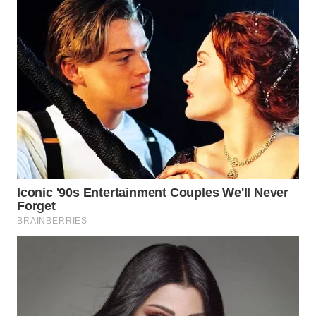
TIMUR
WN
SEMARANG
WN
SOLO
WN
BOROBUDUR
WN
MADURA
WN
SURABAYA
WN