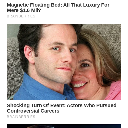
WN
KUNINGAN
WN
MAJALENGKA
WN
SUBANG
WN
SUKABUMI
WN
PURWAKARTA
WN
PRIANGAN