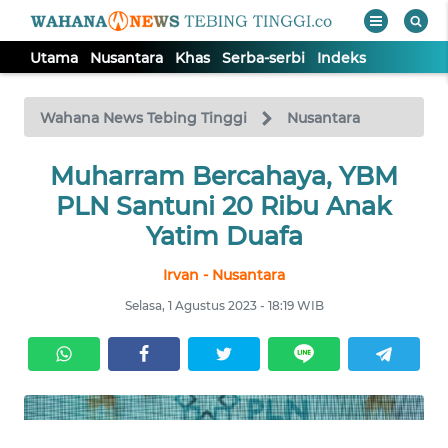
Utama
Nusantara
Khas
Serba-serbi
Indeks
WAHANA
Tutup
TV
Wahana News Tebing Tinggi
Nusantara
UTAMA
Muharram Bercahaya, YBM
PLN Santuni 20 Ribu Anak
NUSANTARA
Yatim Duafa
Irvan - Nusantara
KHAS
Selasa, 1 Agustus 2023 - 18:19 WIB
SERBA-
SERBI
Informasi