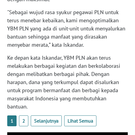
NUSANTARA
"Sebagai wujud rasa syukur pegawai PLN untuk
WN
terus menebar kebaikan, kami mengoptimalkan
JOGJA
YBM PLN yang ada di unit-unit untuk menyalurkan
bantuan sehingga manfaat yang dirasakan
WN
menyebar merata,” kata Iskandar.
JATIM
Ke depan kata Iskandar, YBM PLN akan terus
WN
melakukan berbagai kegiatan dan berkolaborasi
BALI
dengan melibatkan berbagai pihak. Dengan
harapan, dana yang terkumpul dapat disalurkan
WN
untuk program bermanfaat dan berbagi kepada
KALBAR
masyarakat Indonesia yang membutuhkan
bantuan.
WN
KALTENG
1
2
Selanjutnya
Lihat Semua
WN