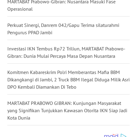
MARTABAT Prabowo-Gibran: Nusantara Masuki Fase
TAPANULI
Operasional
SELATAN
Perkuat Sinergi, Danrem 042/Gapu Terima silaturahmi
WN
Pengurus PPAD Jambi
TANJUNG
LESUNG
Investasi IKN Tembus Rp72 Triliun, MARTABAT Prabowo-
Gibran: Dunia Mulai Percaya Masa Depan Nusantara
WN
KARO
Komitmen Kabareskrim Polri Memberantas Mafia BBM
Dikangkangi di Jambi, 2 Truck BBM Ilegal Diduga Milik Asri
WN
SIMALUNGUN
DPO Kembali Diamankan Di Tebo
WN
MARTABAT PRABOWO GIBRAN: Kunjungan Masyarakat
LABUHANBATU
yang Signifikan Tunjukkan Kawasan Otorita IKN Siap Jadi
Kota Dunia
WN
TAPANULI