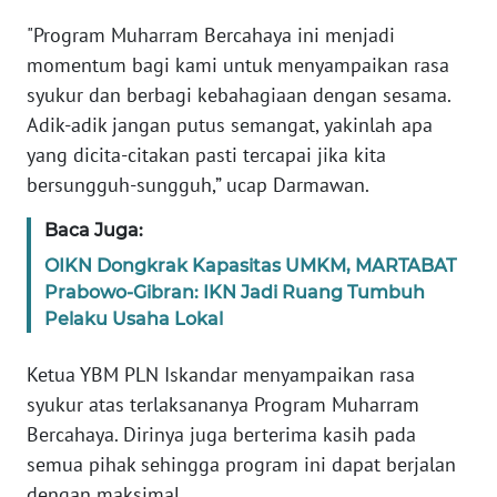
BABEL
"Program Muharram Bercahaya ini menjadi
momentum bagi kami untuk menyampaikan rasa
WN
syukur dan berbagi kebahagiaan dengan sesama.
SUMBAR
Adik-adik jangan putus semangat, yakinlah apa
yang dicita-citakan pasti tercapai jika kita
WN
SUMSEL
bersungguh-sungguh,” ucap Darmawan.
Baca Juga:
WN
BENGKULU
OIKN Dongkrak Kapasitas UMKM, MARTABAT
Prabowo-Gibran: IKN Jadi Ruang Tumbuh
WN
Pelaku Usaha Lokal
LAMPUNG
Ketua YBM PLN Iskandar menyampaikan rasa
WN
syukur atas terlaksananya Program Muharram
JATENG
Bercahaya. Dirinya juga berterima kasih pada
semua pihak sehingga program ini dapat berjalan
WN
dengan maksimal.