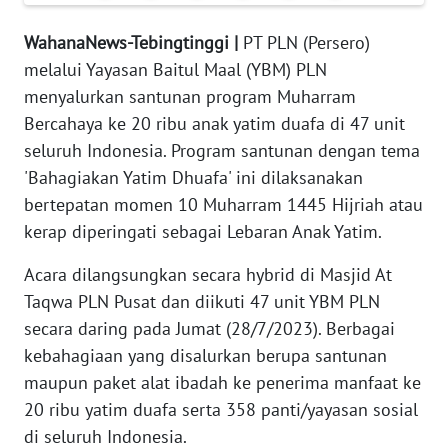
KARIR
WahanaNews-Tebingtinggi |
PT PLN (Persero)
DISCLAIMER
melalui Yayasan Baitul Maal (YBM) PLN
menyalurkan santunan program Muharram
Wahana
Bercahaya ke 20 ribu anak yatim duafa di 47 unit
News
seluruh Indonesia. Program santunan dengan tema
Regional
'Bahagiakan Yatim Dhuafa' ini dilaksanakan
bertepatan momen 10 Muharram 1445 Hijriah atau
WN
SUMUT
kerap diperingati sebagai Lebaran Anak Yatim.
Acara dilangsungkan secara hybrid di Masjid At
WN
JAKARTA
Taqwa PLN Pusat dan diikuti 47 unit YBM PLN
secara daring pada Jumat (28/7/2023). Berbagai
WN
kebahagiaan yang disalurkan berupa santunan
JABAR
maupun paket alat ibadah ke penerima manfaat ke
20 ribu yatim duafa serta 358 panti/yayasan sosial
WN
di seluruh Indonesia.
BANTEN