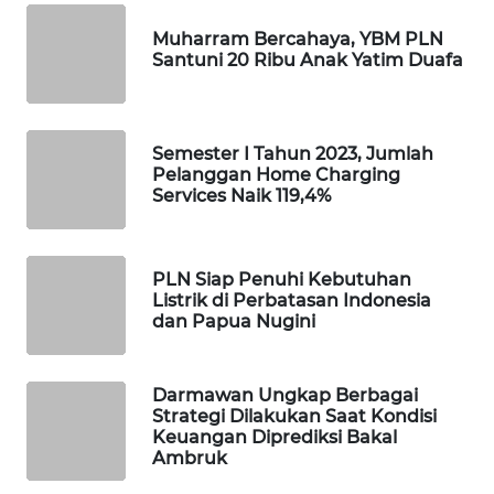
KONSUMEN
Muharram Bercahaya, YBM PLN
Santuni 20 Ribu Anak Yatim Duafa
FORWAMKI
ALPERKLINAS
Semester I Tahun 2023, Jumlah
Pelanggan Home Charging
FORJASIDA
Services Naik 119,4%
TAMBANG
NEWS
PLN Siap Penuhi Kebutuhan
Listrik di Perbatasan Indonesia
SITUNGIR
dan Papua Nugini
NEWS
Darmawan Ungkap Berbagai
SIDIKALANG
Strategi Dilakukan Saat Kondisi
NEWS
Keuangan Diprediksi Bakal
Ambruk
SIBARAGAS