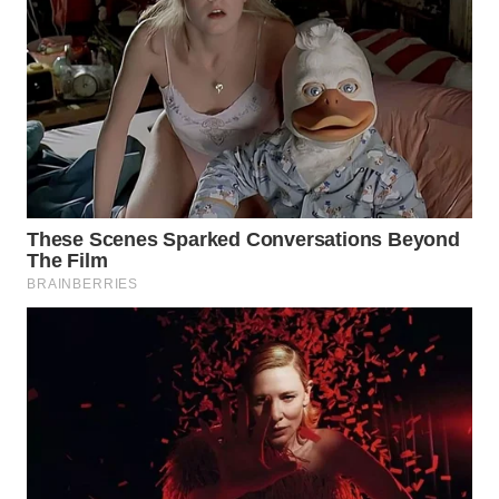
BOGOR
WN
DEPOK
WN
TAPANULI
UTARA
WN
SAMOSIR
WN
PADANG
LAWAS
WN
SUMEDANG