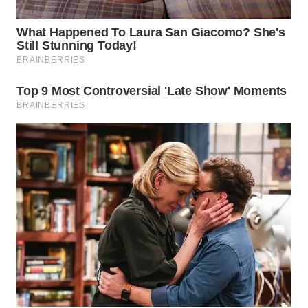
SPORT
WAHANA
UMKM
WAHANA
SELEB
WAHANA
PERSONA
WAHANA
OTOMOTIF
WAHANA
HEALTH
WAHANA