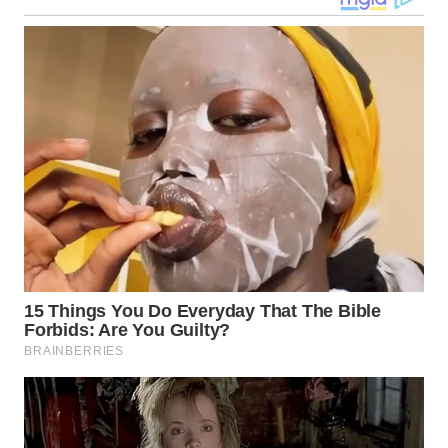
TENGAH
WN DELI
SERDANG
WN
TEBING
TINGGI
WN
PAKPAK
WN
KARAWANG
WN
BEKASI
WN