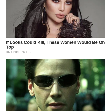
NATUNA
WN
BINTAN
WN
MANDALIKA
WN
LIKUPANG
WN
LABUANBAJO
WN
BORNEO
Wahana