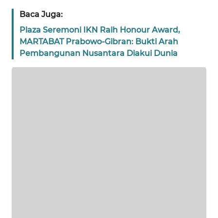
Baca Juga:
WN
Plaza Seremoni IKN Raih Honour Award,
NTT
MARTABAT Prabowo-Gibran: Bukti Arah
Pembangunan Nusantara Diakui Dunia
WN
KEPRI
WN
PAPUA
WN
PAPUA
BARAT
WN
RIAU
WN