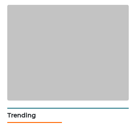
JURNAL
MARITIM
HUMBANG
NEWS
GARONGGANG
NEWS
FISUELRI
ID
ENERGI
NEWS
Trending
CILEUNGSI
NEWS