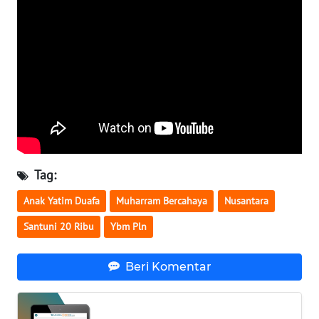
KALTARA
WN
KALSEL
WN
KALTIM
WN
SULSEL
Tag:
WN
Anak Yatim Duafa
Muharram Bercahaya
Nusantara
GORONTALO
Santuni 20 Ribu
Ybm Pln
WN
SULUT
Beri Komentar
WN
MALUKU