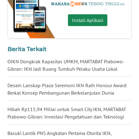
WN
Install Aplikasi
MALUT
WN
DAIRI
Berita Terkait
OIKN Dongkrak Kapasitas UMKM, MARTABAT Prabowo-
WN
Gibran: IKN Jadi Ruang Tumbuh Pelaku Usaha Lokal
DANAU
TOBA
Desain Lanskap Plaza Seremoni IKN Raih Honour Award
WN
Berkat Konsep Pembangunan Berkelanjutan Dunia
NIAS
Hibah Rp115,94 Miliar untuk Smart City IKN, MARTABAT
WN
Prabowo-Gibran: Investasi Pengetahuan dan Teknologi
LANGKAT
Basuki Lantik PNS Angkatan Pertama Otorita IKN,
WN