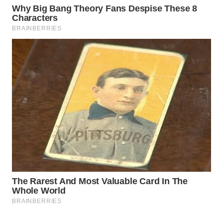
DESA
WISATA
LAPAK
WAHANA
Wahana
Network
KONSUMEN
LISTRIK
MASYARAKAT
KELISTRIKAN
WALINKI
ID
MAWAKA