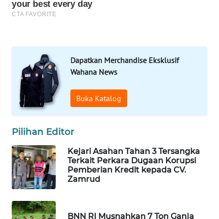
NEWS
METRO
SIANTAR
NEWS
Dapatkan Merchandise Eksklusif
Wahana News
METRO
MEDAN
NEWS
Buka Katalog
METRO
Pilihan Editor
JAKARTA
NEWS
Kejari Asahan Tahan 3 Tersangka
Terkait Perkara Dugaan Korupsi
Pemberian Kredit kepada CV.
KRT
Zamrud
NEWS
KARING
BNN RI Musnahkan 7 Ton Ganja
NEWS