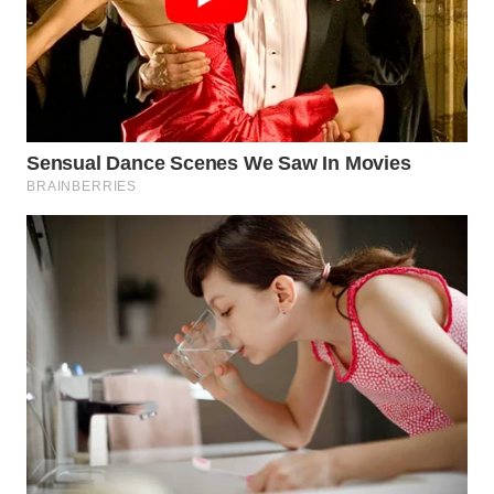
LISTRIK
WAHANA
TRAVEL
WAHANA
TV
WAHANANEWS
ID
WAHANANEWS
CO ID
WAHANANEWS
NET
WAHANA