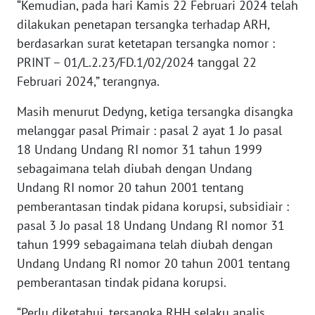
“Kemudian, pada hari Kamis 22 Februari 2024 telah
NUSANTARA
dilakukan penetapan tersangka terhadap ARH,
berdasarkan surat ketetapan tersangka nomor :
WN
JOGJA
PRINT – 01/L.2.23/FD.1/02/2024 tanggal 22
Februari 2024,” terangnya.
WN
JATIM
Masih menurut Dedyng, ketiga tersangka disangka
melanggar pasal Primair : pasal 2 ayat 1 Jo pasal
WN
18 Undang Undang RI nomor 31 tahun 1999
BALI
sebagaimana telah diubah dengan Undang
Undang RI nomor 20 tahun 2001 tentang
WN
pemberantasan tindak pidana korupsi, subsidiair :
KALBAR
pasal 3 Jo pasal 18 Undang Undang RI nomor 31
tahun 1999 sebagaimana telah diubah dengan
WN
Undang Undang RI nomor 20 tahun 2001 tentang
KALTENG
pemberantasan tindak pidana korupsi.
WN
“Perlu diketahui, tersangka RHH selaku analis