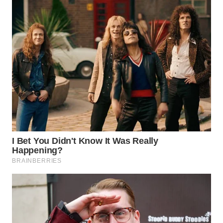
DESA
WISATA
LAPAK
WAHANA
Wahana
Network
KONSUMEN
LISTRIK
MASYARAKAT
KELISTRIKAN
WALINKI
ID
MAWAKA