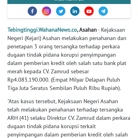
KARIR
DISCLAIMER
Tebingtinggi.WahanaNews.co
, Asahan
- Kejaksaan
Wahana
Negeri (Kejari) Asahan melakukan penahanan dan
News
penetapan 3 orang tersangka terhadap perkara
Regional
dugaan tindak pidana korupsi penyimpangan
dalam pemberian kredit oleh salah satu bank plat
WN
SUMUT
merah kepada CV. Zamrud sebesar
Rp4.083.190.000. (Empat Milyar Delapan Puluh
WN
Tiga Juta Seratus Sembilan Puluh Ribu Rupiah).
JAKARTA
"Atas kasus tersebut, Kejaksaan Negeri Asahan
WN
telah melakukan penahanan terhadap tersangka
JABAR
ARH (41) selaku Direktur CV. Zamrud dalam perkara
dugaan tindak pidana korupsi terkait
WN
penyimpangan dalam pemberian kredit oleh salah
BANTEN