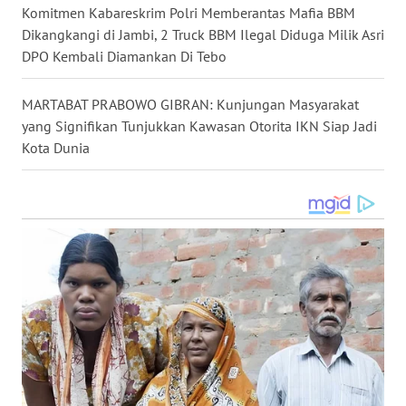
TENGAH
Komitmen Kabareskrim Polri Memberantas Mafia BBM
Dikangkangi di Jambi, 2 Truck BBM Ilegal Diduga Milik Asri
WN DELI
DPO Kembali Diamankan Di Tebo
SERDANG
MARTABAT PRABOWO GIBRAN: Kunjungan Masyarakat
WN
yang Signifikan Tunjukkan Kawasan Otorita IKN Siap Jadi
TEBING
Kota Dunia
TINGGI
WN
PAKPAK
WN
KARAWANG
WN
BEKASI
WN