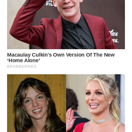
ID
MARTABAT
NET
PLN
WATCH
MKLI
LPKKI
LKKI
KOPEKLIN
PORTAL