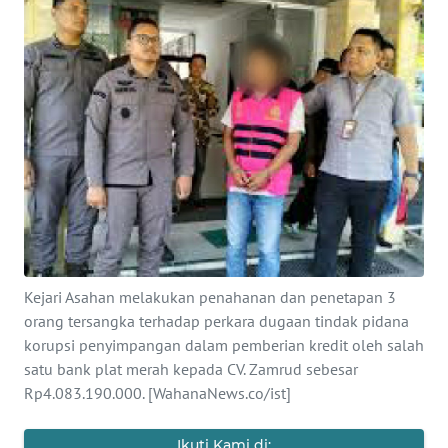
INDEKS
BERITA
KONTAK
KAMI
INFO
IKLAN
TENTANG
KAMI
Kejari Asahan melakukan penahanan dan penetapan 3
PEDOMAN
orang tersangka terhadap perkara dugaan tindak pidana
MEDIA
korupsi penyimpangan dalam pemberian kredit oleh salah
SIBER
satu bank plat merah kepada CV. Zamrud sebesar
Rp4.083.190.000. [WahanaNews.co/ist]
REDAKSI
Ikuti Kami di: