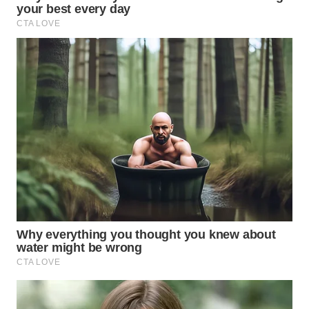
NATUNA
WN
BINTAN
WN
MANDALIKA
WN
LIKUPANG
WN
LABUANBAJO
WN
BORNEO
Wahana