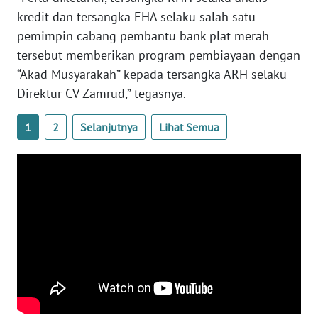
KALTARA
kredit dan tersangka EHA selaku salah satu
pemimpin cabang pembantu bank plat merah
WN
tersebut memberikan program pembiayaan dengan
KALSEL
“Akad Musyarakah” kepada tersangka ARH selaku
Direktur CV Zamrud,” tegasnya.
WN
KALTIM
1
2
Selanjutnya
Lihat Semua
WN
SULSEL
WN
GORONTALO
WN
SULUT
WN
MALUKU