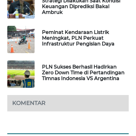
Strategi Dilakukan Saat Kondisi
Keuangan Diprediksi Bakal
Ambruk
BERKAT
NEWS
Peminat Kendaraan Listrik
BERAMPU
Meningkat, PLN Perkuat
NEWS
Infrastruktur Pengisian Daya
ANUGERAH
NEWS
PLN Sukses Berhasil Hadirkan
Zero Down Time di Pertandingan
Timnas Indonesia VS Argentina
AKHLAK
ID
KOMENTAR
PERAPKI
NEWS
SONYA
ASA