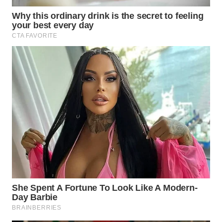
SPORT
WAHANA
UMKM
WAHANA
SELEB
WAHANA
PERSONA
WAHANA
OTOMOTIF
WAHANA
HEALTH
WAHANA