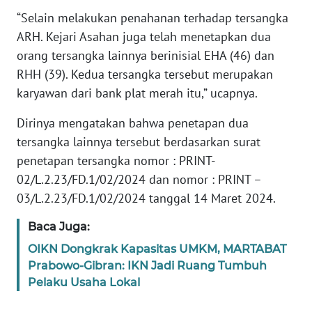
BABEL
“Selain melakukan penahanan terhadap tersangka
ARH. Kejari Asahan juga telah menetapkan dua
WN
orang tersangka lainnya berinisial EHA (46) dan
SUMBAR
RHH (39). Kedua tersangka tersebut merupakan
karyawan dari bank plat merah itu,” ucapnya.
WN
SUMSEL
Dirinya mengatakan bahwa penetapan dua
tersangka lainnya tersebut berdasarkan surat
WN
penetapan tersangka nomor : PRINT-
BENGKULU
02/L.2.23/FD.1/02/2024 dan nomor : PRINT –
03/L.2.23/FD.1/02/2024 tanggal 14 Maret 2024.
WN
LAMPUNG
Baca Juga:
OIKN Dongkrak Kapasitas UMKM, MARTABAT
WN
Prabowo-Gibran: IKN Jadi Ruang Tumbuh
JATENG
Pelaku Usaha Lokal
WN