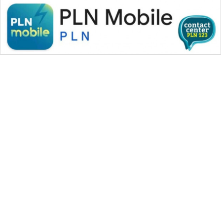
WAHANA MEDIA GROUP
|
|
|
WAHANA NEWS co
WAHANA TANI
WAHANA ADVOKAT
|
|
WAHANA INFRASTRUKTUR
WAHANA KONSUMEN
|
|
|
WAHANA LISTRIK
WAHANA TRAVEL
WAHANA TV
|
|
|
WAHANANEWS id
WAHANANEWS CO ID
WAHANANEWS NET