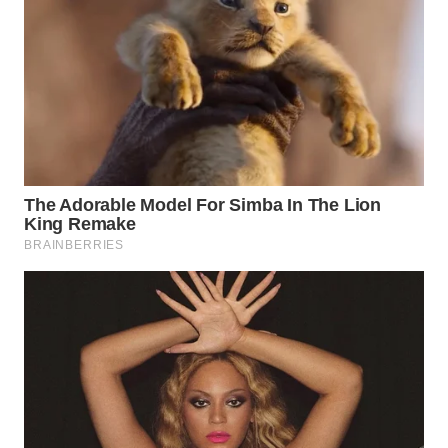
WN
KUNINGAN
WN
MAJALENGKA
WN
SUBANG
WN
SUKABUMI
WN
PURWAKARTA
WN
PRIANGAN