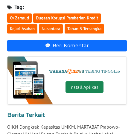
Tag:
WN
Cv Zamrud
Dugaan Korupsi Pemberian Kredit
MALUT
Kejari Asahan
Nusantara
Tahan 3 Tersangka
WN
DAIRI
Beri Komentar
WN
DANAU
TOBA
Install Aplikasi
WN
NIAS
WN
Berita Terkait
LANGKAT
OIKN Dongkrak Kapasitas UMKM, MARTABAT Prabowo-
WN
Gibran: IKN Jadi Ruang Tumbuh Pelaku Usaha Lokal