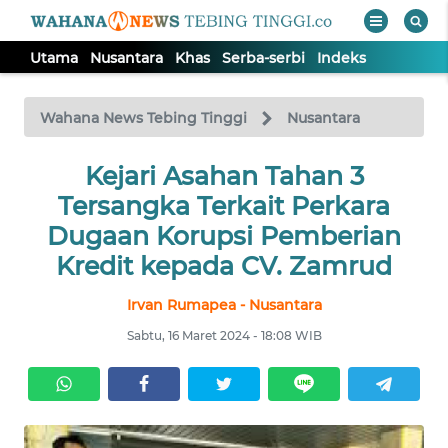
Utama
Nusantara
Khas
Serba-serbi
Indeks
WAHANA
Tutup
TV
Wahana News Tebing Tinggi
Nusantara
UTAMA
Kejari Asahan Tahan 3
Tersangka Terkait Perkara
NUSANTARA
Dugaan Korupsi Pemberian
Kredit kepada CV. Zamrud
KHAS
Irvan Rumapea - Nusantara
Sabtu, 16 Maret 2024 - 18:08 WIB
SERBA-
SERBI
Informasi