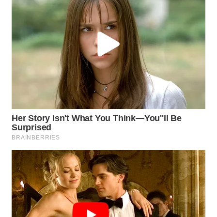
Media
Group
WAHANA
NEWS
WAHANA
TANI
WAHANA
ADVOKAT
WAHANA
INFRASTRUKTUR
WAHANA
KONSUMEN
WAHANA