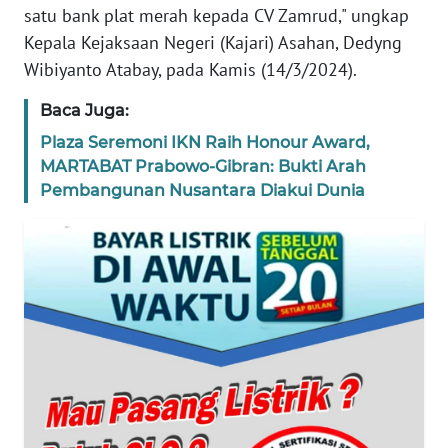
satu bank plat merah kepada CV Zamrud," ungkap
Kepala Kejaksaan Negeri (Kajari) Asahan, Dedyng
WN
Wibiyanto Atabay, pada Kamis (14/3/2024).
NTT
Baca Juga:
WN
Plaza Seremoni IKN Raih Honour Award,
KEPRI
MARTABAT Prabowo-Gibran: Bukti Arah
Pembangunan Nusantara Diakui Dunia
WN
PAPUA
WN
PAPUA
BARAT
WN
RIAU
WN