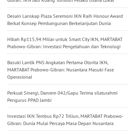
TAPANULI
SELATAN
Desain Lanskap Plaza Seremoni IKN Raih Honour Award
Berkat Konsep Pembangunan Berkelanjutan Dunia
WN
TANJUNG
Hibah Rp115,94 Miliar untuk Smart City IKN, MARTABAT
LESUNG
Prabowo-Gibran: Investasi Pengetahuan dan Teknologi
WN
Basuki Lantik PNS Angkatan Pertama Otorita IKN,
KARO
MARTABAT Prabowo-Gibran: Nusantara Masuki Fase
Operasional
WN
SIMALUNGUN
Perkuat Sinergi, Danrem 042/Gapu Terima silaturahmi
Pengurus PPAD Jambi
WN
LABUHANBATU
Investasi IKN Tembus Rp72 Triliun, MARTABAT Prabowo-
WN
Gibran: Dunia Mulai Percaya Masa Depan Nusantara
TAPANULI