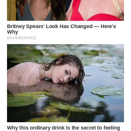
KONSUMEN
FORWAMKI
ALPERKLINAS
FORJASIDA
TAMBANG
NEWS
SITUNGIR
NEWS
SIDIKALANG
NEWS
SIBARAGAS