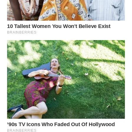
BOGOR
WN
DEPOK
WN
TAPANULI
UTARA
WN
SAMOSIR
WN
PADANG
LAWAS
WN
SUMEDANG