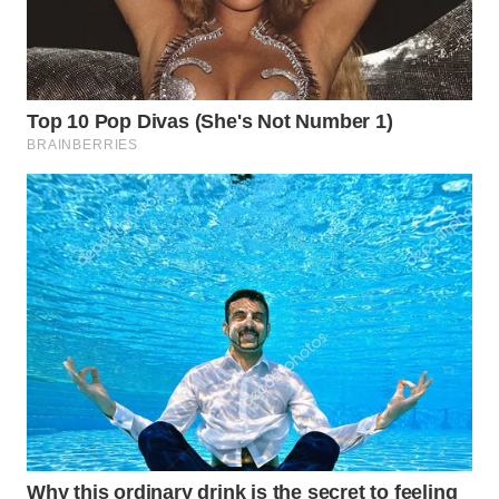
TIMUR
WN
SEMARANG
WN
SOLO
WN
BOROBUDUR
WN
MADURA
WN
SURABAYA
WN