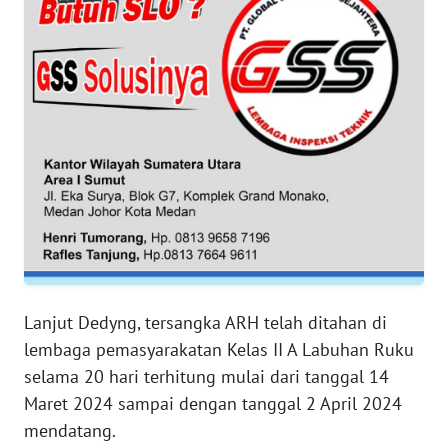
SERAMBI
WN
JAMBI
WN
SULTRA
WN
NTB
WN
SULTENG
Lanjut Dedyng, tersangka ARH telah ditahan di
lembaga pemasyarakatan Kelas II A Labuhan Ruku
WN
selama 20 hari terhitung mulai dari tanggal 14
SULBAR
Maret 2024 sampai dengan tanggal 2 April 2024
mendatang.
WN