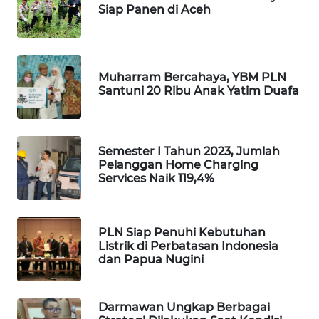
Siap Panen di Aceh
JURNAL
MARITIM
Muharram Bercahaya, YBM PLN
HUMBANG
Santuni 20 Ribu Anak Yatim Duafa
NEWS
GARONGGANG
Semester I Tahun 2023, Jumlah
NEWS
Pelanggan Home Charging
Services Naik 119,4%
FISUELRI
ID
PLN Siap Penuhi Kebutuhan
ENERGI
Listrik di Perbatasan Indonesia
NEWS
dan Papua Nugini
CILEUNGSI
Darmawan Ungkap Berbagai
NEWS