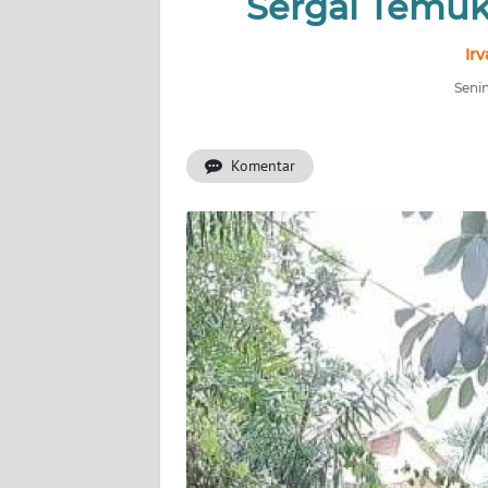
Sergai Temuk
BERITA
Ir
KONTAK
KAMI
Senin
INFO
Komentar
IKLAN
TENTANG
KAMI
PEDOMAN
MEDIA
SIBER
REDAKSI
KARIR