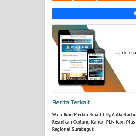
WN
KALSEL
WN
KALTIM
Jadilah
WN
SULSEL
WN
GORONTALO
WN
Berita Terkait
SULUT
Wujudkan Medan Smart City, Aulia Rac
Resmikan Gedung Kantor PLN Icon Plus
WN
MALUKU
Regional Sumbagut