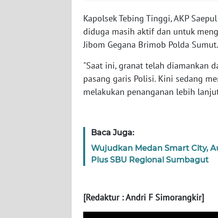
Kapolsek Tebing Tinggi, AKP Saepu
WN
SUMBAR
diduga masih aktif dan untuk men
Jibom Gegana Brimob Polda Sumut
WN
"Saat ini, granat telah diamankan 
SUMSEL
pasang garis Polisi. Kini sedang 
melakukan penanganan lebih lanjut
WN
BENGKULU
WN
Baca Juga:
LAMPUNG
Wujudkan Medan Smart City, A
Plus SBU Regional Sumbagut
WN
JATENG
[Redaktur : Andri F Simorangkir]
WN
NUSANTARA