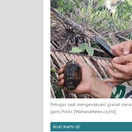
DISCLAIMER
Wahana
News
Regional
WN
SUMUT
WN
JAKARTA
WN
JABAR
Petugas saat mengevakuasi granat nanas
garis Polisi. [WahanaNews.co/ist]
WN
BANTEN
Ikuti Kami di: