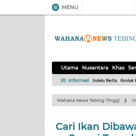
MENU
WAHANA
Tutup
TV
UTAMA
NUSANTARA
Utama
Nusantara
Khas
Ser
KHAS
Informasi
Indeks Berita
Kontak 
SERBA-
Wahana News Tebing Tinggi
U
SERBI
Informasi
Cari Ikan Dibaw
INDEKS