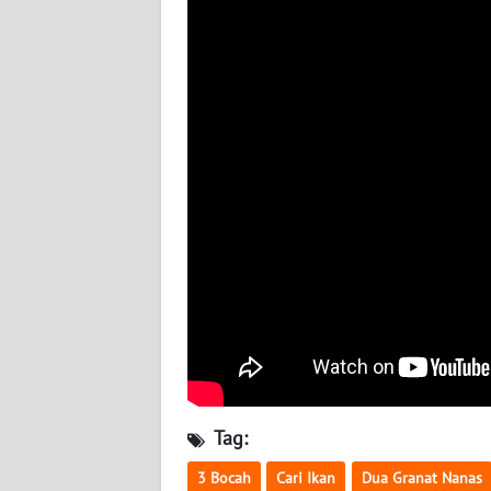
WN
JOGJA
WN
JATIM
WN
BALI
WN
KALBAR
WN
KALTENG
Tag:
WN
KALTARA
3 Bocah
Cari Ikan
Dua Granat Nanas