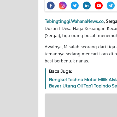
WN
NTT
Tebingtinggi.WahanaNews.co
, Serga
WN
Dusun I Desa Naga Kesiangan Keca
KEPRI
(Sergai), tiga orang bocah menemuk
WN
Awalnya, M salah seorang dari tiga
PAPUA
temannya sedang mencari ikan di
besi berbentuk nanas.
WN
PAPUA
Baca Juga:
BARAT
Bengkel Techno Motor Milik Alv
Bayar Utang Oli Top1 Topindo Se
WN
RIAU
WN
SERAMBI