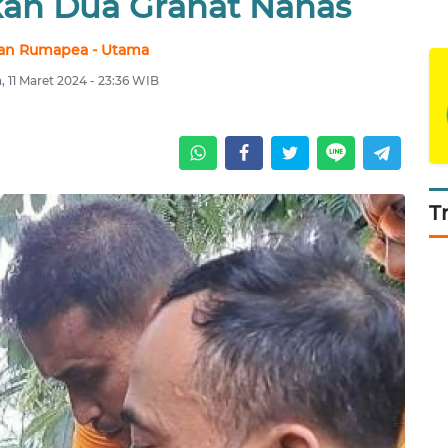
an Dua Granat Nanas
van Rumapea - Utama
, 11 Maret 2024 - 23:36 WIB
T