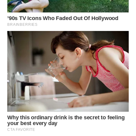
LISTRIK
WAHANA
TRAVEL
WAHANA
TV
WAHANANEWS
ID
WAHANANEWS
CO ID
WAHANANEWS
NET
WAHANA