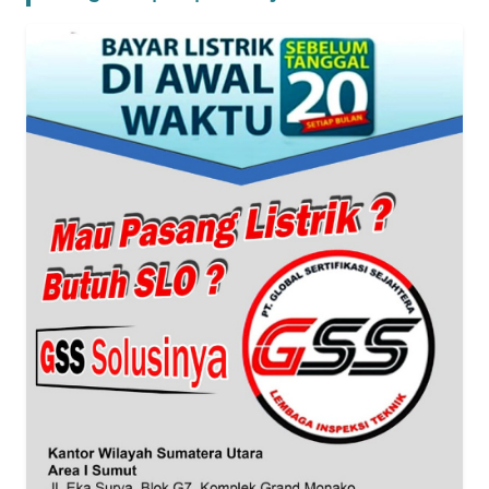
WN
NTT
WN
KEPRI
WN
PAPUA
WN
PAPUA
BARAT
WN
RIAU
WN