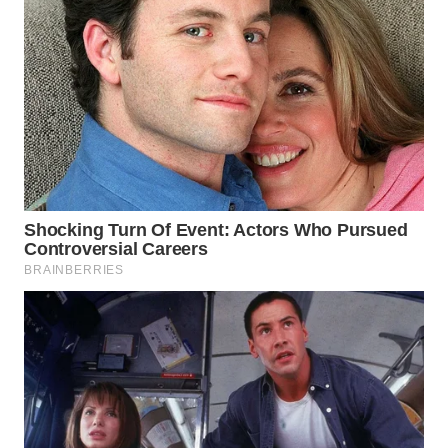
BOGOR
WN
DEPOK
WN
TAPANULI
UTARA
WN
SAMOSIR
WN
PADANG
LAWAS
WN
SUMEDANG