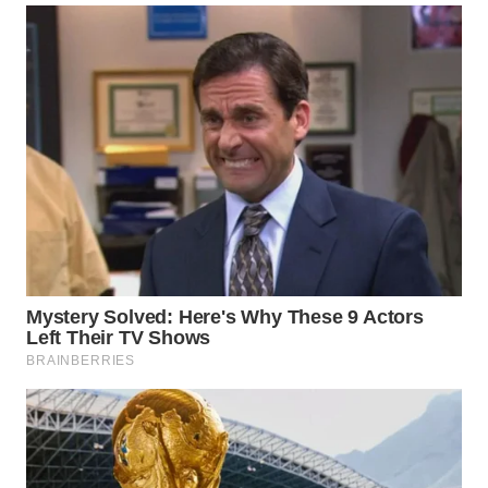
SPORT
WAHANA
UMKM
WAHANA
SELEB
WAHANA
PERSONA
WAHANA
OTOMOTIF
WAHANA
HEALTH
WAHANA