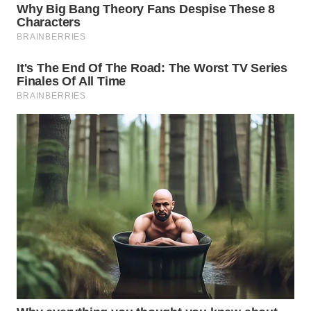
WN
KUNINGAN
WN
MAJALENGKA
WN
SUBANG
WN
SUKABUMI
WN
PURWAKARTA
WN
PRIANGAN