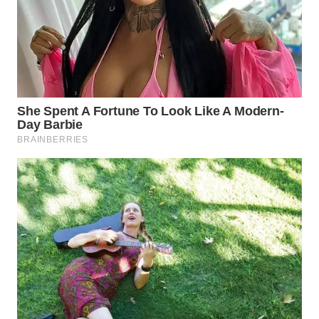
Media
Group
WAHANA
NEWS
WAHANA
TANI
WAHANA
ADVOKAT
WAHANA
INFRASTRUKTUR
WAHANA
KONSUMEN
WAHANA