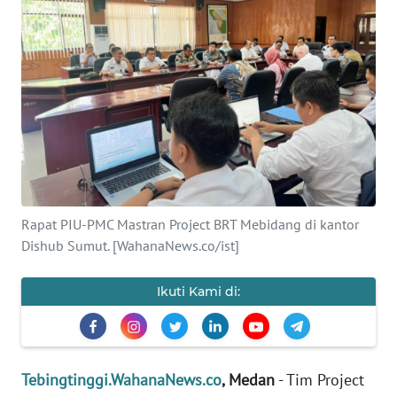
INDEKS
BERITA
KONTAK
KAMI
INFO
IKLAN
TENTANG
Rapat PIU-PMC Mastran Project BRT Mebidang di kantor
KAMI
Dishub Sumut. [WahanaNews.co/ist]
PEDOMAN
MEDIA
Ikuti Kami di:
SIBER
REDAKSI
Tebingtinggi.WahanaNews.co
, Medan
- Tim Project