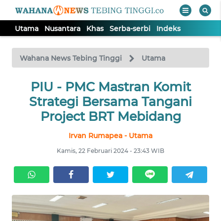
Utama
Nusantara
Khas
Serba-serbi
Indeks
WAHANA
Tutup
TV
Wahana News Tebing Tinggi
Utama
UTAMA
PIU - PMC Mastran Komit
Strategi Bersama Tangani
NUSANTARA
Project BRT Mebidang
Irvan Rumapea - Utama
KHAS
Kamis, 22 Februari 2024 - 23:43 WIB
SERBA-
SERBI
Informasi