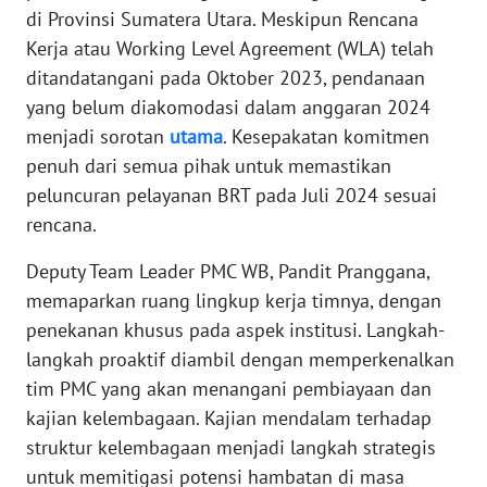
BABEL
di Provinsi Sumatera Utara. Meskipun Rencana
Kerja atau Working Level Agreement (WLA) telah
WN
ditandatangani pada Oktober 2023, pendanaan
SUMBAR
yang belum diakomodasi dalam anggaran 2024
menjadi sorotan
utama
. Kesepakatan komitmen
WN
penuh dari semua pihak untuk memastikan
SUMSEL
peluncuran pelayanan BRT pada Juli 2024 sesuai
rencana.
WN
BENGKULU
Deputy Team Leader PMC WB, Pandit Pranggana,
memaparkan ruang lingkup kerja timnya, dengan
WN
penekanan khusus pada aspek institusi. Langkah-
LAMPUNG
langkah proaktif diambil dengan memperkenalkan
tim PMC yang akan menangani pembiayaan dan
WN
JATENG
kajian kelembagaan. Kajian mendalam terhadap
struktur kelembagaan menjadi langkah strategis
WN
untuk memitigasi potensi hambatan di masa