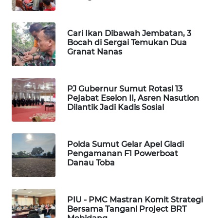
NEWS
METRO
Cari Ikan Dibawah Jembatan, 3
SIANTAR
Bocah di Sergai Temukan Dua
NEWS
Granat Nanas
METRO
MEDAN
PJ Gubernur Sumut Rotasi 13
NEWS
Pejabat Eselon II, Asren Nasution
Dilantik Jadi Kadis Sosial
METRO
JAKARTA
NEWS
Polda Sumut Gelar Apel Gladi
Pengamanan F1 Powerboat
Danau Toba
KRT
NEWS
PIU - PMC Mastran Komit Strategi
KARING
Bersama Tangani Project BRT
NEWS