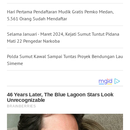
TENGAH
Hari Pertama Pendaftaran Mudik Gratis Pemko Medan,
WN DELI
5.561 Orang Sudah Mendaftar
SERDANG
Selama Januari - Maret 2024, Kejati Sumut Tuntut Pidana
WN
Mati 22 Pengedar Narkoba
TEBING
TINGGI
Polda Sumut Kawal Sampai Tuntas Proyek Bendungan Lau
Simeme
WN
PAKPAK
WN
KARAWANG
WN
BEKASI
WN