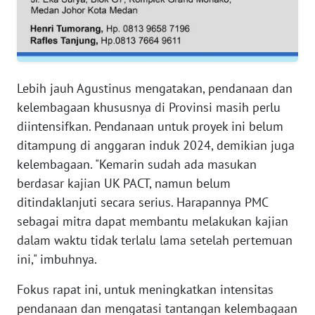
SERAMBI
WN
JAMBI
Lebih jauh Agustinus mengatakan, pendanaan dan
WN
kelembagaan khususnya di Provinsi masih perlu
SULTRA
diintensifkan. Pendanaan untuk proyek ini belum
ditampung di anggaran induk 2024, demikian juga
WN
kelembagaan. "Kemarin sudah ada masukan
NTB
berdasar kajian UK PACT, namun belum
ditindaklanjuti secara serius. Harapannya PMC
WN
SULTENG
sebagai mitra dapat membantu melakukan kajian
dalam waktu tidak terlalu lama setelah pertemuan
WN
ini," imbuhnya.
SULBAR
Fokus rapat ini, untuk meningkatkan intensitas
pendanaan dan mengatasi tantangan kelembagaan
WN