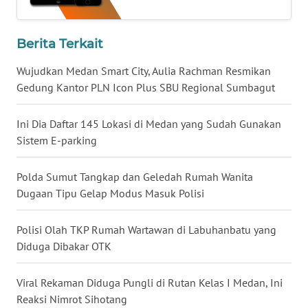
TAPANULI
SELATAN
Berita Terkait
WN
Wujudkan Medan Smart City, Aulia Rachman Resmikan
TANJUNG
Gedung Kantor PLN Icon Plus SBU Regional Sumbagut
LESUNG
Ini Dia Daftar 145 Lokasi di Medan yang Sudah Gunakan
WN
Sistem E-parking
KARO
Polda Sumut Tangkap dan Geledah Rumah Wanita
WN
SIMALUNGUN
Dugaan Tipu Gelap Modus Masuk Polisi
WN
Polisi Olah TKP Rumah Wartawan di Labuhanbatu yang
LABUHANBATU
Diduga Dibakar OTK
WN
Viral Rekaman Diduga Pungli di Rutan Kelas I Medan, Ini
TAPANULI
Reaksi Nimrot Sihotang