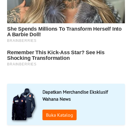
ID
MARTABAT
NET
PLN
WATCH
MKLI
LPKKI
Dapatkan Merchandise Eksklusif
LKKI
Wahana News
KOPEKLIN
Buka Katalog
PORTAL