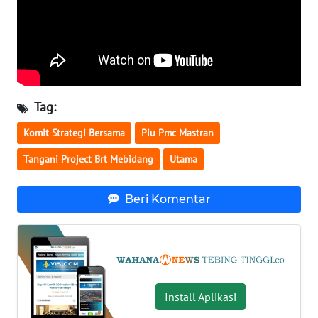
WN
MALUT
WN
DAIRI
Tag:
Komit Strategi Bersama
Piu Pmc Mastran
WN
DANAU
Tangani Project Brt Mebidang
Utama
TOBA
Beri Komentar
WN
NIAS
WN
LANGKAT
Install Aplikasi
WN