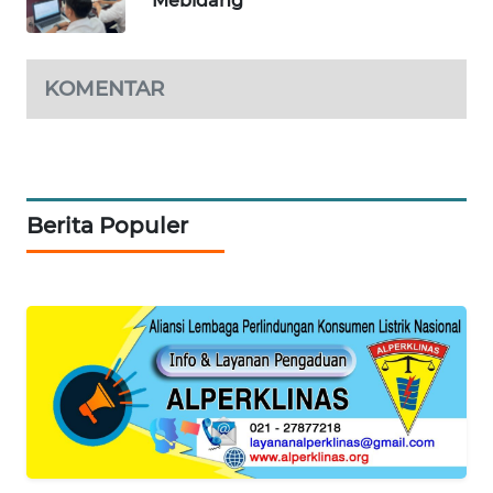
Mebidang
JURNAL
MARITIM
KOMENTAR
HUMBANG
NEWS
GARONGGANG
Berita Populer
NEWS
FISUELRI
ID
ENERGI
NEWS
CILEUNGSI
NEWS