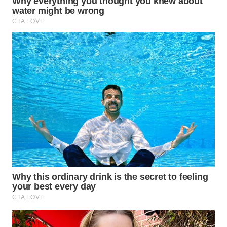
TIMUR
WN
SEMARANG
WN
SOLO
WN
BOROBUDUR
WN
MADURA
WN
SURABAYA
WN