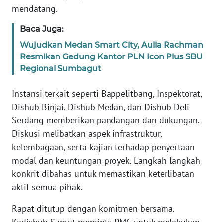
NUSANTARA
mendatang.
Baca Juga:
WN
JOGJA
Wujudkan Medan Smart City, Aulia Rachman
Resmikan Gedung Kantor PLN Icon Plus SBU
WN
Regional Sumbagut
JATIM
Instansi terkait seperti Bappelitbang, Inspektorat,
WN
Dishub Binjai, Dishub Medan, dan Dishub Deli
BALI
Serdang memberikan pandangan dan dukungan.
Diskusi melibatkan aspek infrastruktur,
WN
kelembagaan, serta kajian terhadap penyertaan
KALBAR
modal dan keuntungan proyek. Langkah-langkah
konkrit dibahas untuk memastikan keterlibatan
WN
aktif semua pihak.
KALTENG
Rapat ditutup dengan komitmen bersama.
WN
Kadishub Sumut meminta PMC untuk melakukan