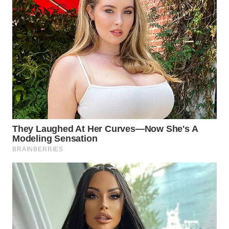
NATUNA
WN
BINTAN
WN
MANDALIKA
WN
LIKUPANG
WN
LABUANBAJO
WN
BORNEO
Wahana