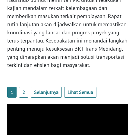
KALTARA
kajian mendalam terkait kelembagaan dan
memberikan masukan terkait pembiayaan. Rapat
WN
KALSEL
rutin lanjutan akan dijadwalkan untuk memastikan
koordinasi yang lancar dan progres proyek yang
WN
terus terpantau. Kesepakatan ini menandai langkah
KALTIM
penting menuju kesuksesan BRT Trans Mebidang,
yang diharapkan akan menjadi solusi transportasi
WN
terkini dan efisien bagi masyarakat.
SULSEL
WN
GORONTALO
1
2
Selanjutnya
Lihat Semua
WN
SULUT
WN
MALUKU