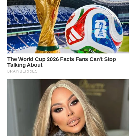
DESA
WISATA
LAPAK
WAHANA
Wahana
Network
KONSUMEN
LISTRIK
MASYARAKAT
KELISTRIKAN
WALINKI
ID
MAWAKA