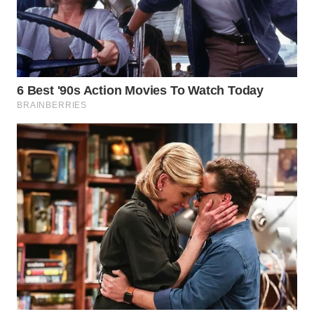
WN
CIANJUR
WN
KEPULAUAN
SERIBU
WN
TANGERANG
WN
BINJAI
WN
CIREBON
WN
INDRAMAYU