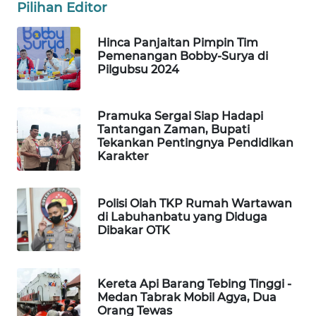
KONSUMEN
Pilihan Editor
FORWAMKI
Hinca Panjaitan Pimpin Tim
Pemenangan Bobby-Surya di
Pilgubsu 2024
ALPERKLINAS
FORJASIDA
Pramuka Sergai Siap Hadapi
Tantangan Zaman, Bupati
Tekankan Pentingnya Pendidikan
TAMBANG
Karakter
NEWS
Polisi Olah TKP Rumah Wartawan
SITUNGIR
di Labuhanbatu yang Diduga
NEWS
Dibakar OTK
SIDIKALANG
NEWS
Kereta Api Barang Tebing Tinggi -
Medan Tabrak Mobil Agya, Dua
SIBARAGAS
Orang Tewas