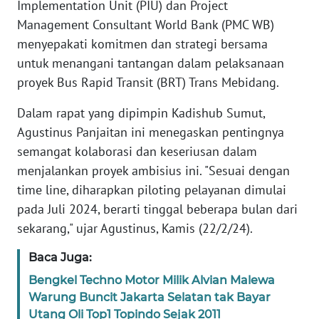
Implementation Unit (PIU) dan Project
KARIR
Management Consultant World Bank (PMC WB)
menyepakati komitmen dan strategi bersama
DISCLAIMER
untuk menangani tantangan dalam pelaksanaan
Wahana
proyek Bus Rapid Transit (BRT) Trans Mebidang.
News
Regional
Dalam rapat yang dipimpin Kadishub Sumut,
Agustinus Panjaitan ini menegaskan pentingnya
WN
semangat kolaborasi dan keseriusan dalam
SUMUT
menjalankan proyek ambisius ini. "Sesuai dengan
time line, diharapkan piloting pelayanan dimulai
WN
pada Juli 2024, berarti tinggal beberapa bulan dari
JAKARTA
sekarang," ujar Agustinus, Kamis (22/2/24).
WN
Baca Juga:
JABAR
Bengkel Techno Motor Milik Alvian Malewa
Warung Buncit Jakarta Selatan tak Bayar
WN
Utang Oli Top1 Topindo Sejak 2011
BANTEN