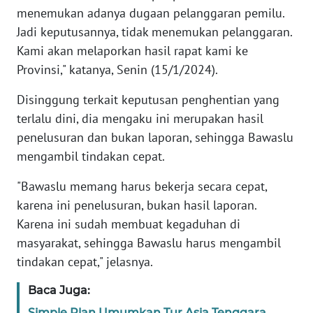
SERAMBI
menemukan adanya dugaan pelanggaran pemilu.
Jadi keputusannya, tidak menemukan pelanggaran.
WN
Kami akan melaporkan hasil rapat kami ke
JAMBI
Provinsi," katanya, Senin (15/1/2024).
Disinggung terkait keputusan penghentian yang
WN
SULTRA
terlalu dini, dia mengaku ini merupakan hasil
penelusuran dan bukan laporan, sehingga Bawaslu
WN
mengambil tindakan cepat.
NTB
"Bawaslu memang harus bekerja secara cepat,
WN
karena ini penelusuran, bukan hasil laporan.
SULTENG
Karena ini sudah membuat kegaduhan di
masyarakat, sehingga Bawaslu harus mengambil
WN
tindakan cepat," jelasnya.
SULBAR
Baca Juga:
WN
Simple Plan Umumkan Tur Asia Tenggara