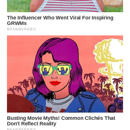
DESA
WISATA
LAPAK
WAHANA
Wahana
Network
KONSUMEN
LISTRIK
MASYARAKAT
KELISTRIKAN
WALINKI
ID
MAWAKA