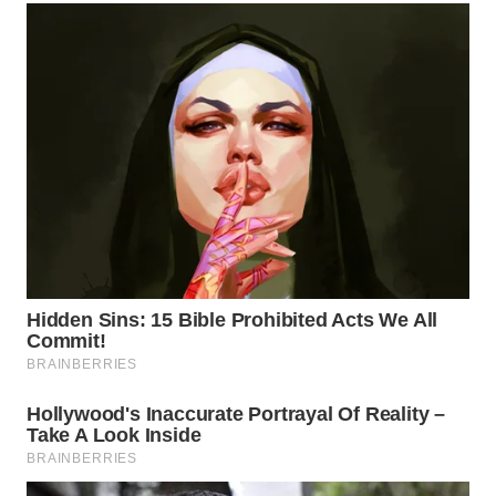
TAPANULI
SELATAN
WN
TANJUNG
LESUNG
WN
KARO
WN
SIMALUNGUN
WN
LABUHANBATU
WN
TAPANULI