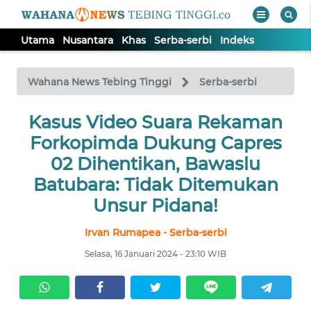
Utama
Nusantara
Khas
Serba-serbi
Indeks
WAHANA
Tutup
TV
Wahana News Tebing Tinggi
Serba-serbi
UTAMA
Kasus Video Suara Rekaman
Forkopimda Dukung Capres
NUSANTARA
02 Dihentikan, Bawaslu
Batubara: Tidak Ditemukan
KHAS
Unsur Pidana!
Irvan Rumapea - Serba-serbi
SERBA-
SERBI
Selasa, 16 Januari 2024 - 23:10 WIB
Informasi