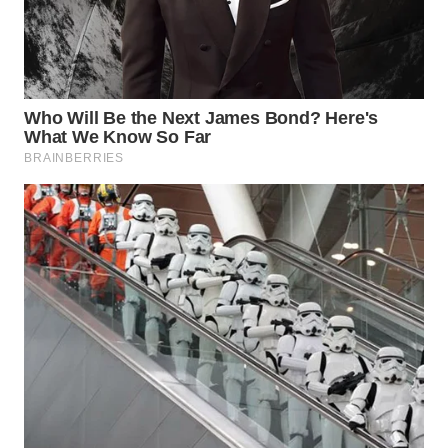
NATUNA
WN
BINTAN
WN
MANDALIKA
WN
LIKUPANG
WN
LABUANBAJO
WN
BORNEO
Wahana