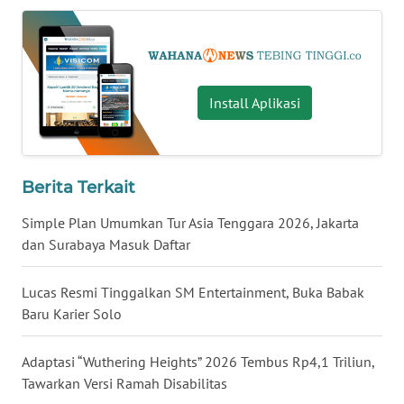
KALTARA
WN
KALSEL
Install Aplikasi
WN
KALTIM
WN
Berita Terkait
SULSEL
Simple Plan Umumkan Tur Asia Tenggara 2026, Jakarta
dan Surabaya Masuk Daftar
WN
GORONTALO
Lucas Resmi Tinggalkan SM Entertainment, Buka Babak
Baru Karier Solo
WN
SULUT
Adaptasi “Wuthering Heights” 2026 Tembus Rp4,1 Triliun,
Tawarkan Versi Ramah Disabilitas
WN
MALUKU