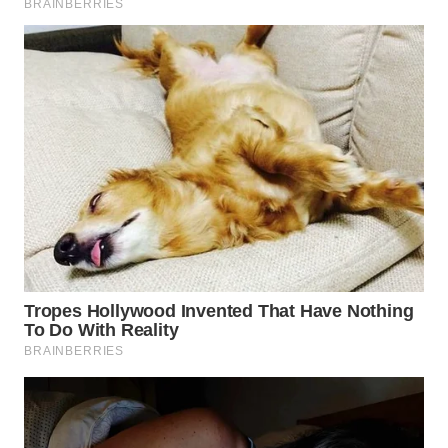
WN
KUNINGAN
WN
MAJALENGKA
WN
SUBANG
WN
SUKABUMI
WN
PURWAKARTA
WN
PRIANGAN