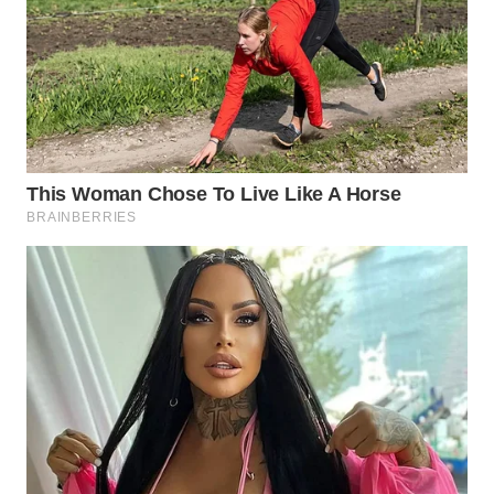
BOGOR
WN
DEPOK
WN
TAPANULI
UTARA
WN
SAMOSIR
WN
PADANG
LAWAS
WN
SUMEDANG