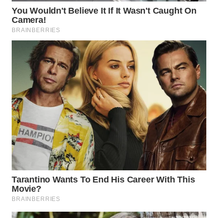
Media
Group
WAHANA
NEWS
WAHANA
TANI
WAHANA
ADVOKAT
WAHANA
INFRASTRUKTUR
WAHANA
KONSUMEN
WAHANA