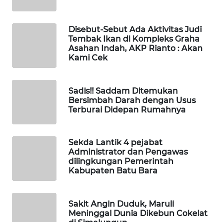
KONSUMEN
FORWAMKI
Disebut-Sebut Ada Aktivitas Judi
Tembak Ikan di Kompleks Graha
Asahan Indah, AKP Rianto : Akan
ALPERKLINAS
Kami Cek
FORJASIDA
Sadis!! Saddam Ditemukan
Bersimbah Darah dengan Usus
TAMBANG
Terburai Didepan Rumahnya
NEWS
Sekda Lantik 4 pejabat
SITUNGIR
Administrator dan Pengawas
NEWS
dilingkungan Pemerintah
Kabupaten Batu Bara
SIDIKALANG
NEWS
Sakit Angin Duduk, Maruli
Meninggal Dunia Dikebun Cokelat
SIBARAGAS