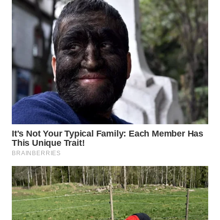
TENGAH
WN DELI
SERDANG
WN
TEBING
TINGGI
WN
PAKPAK
WN
KARAWANG
WN
BEKASI
WN