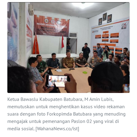
INDEKS
BERITA
KONTAK
KAMI
INFO
IKLAN
TENTANG
KAMI
PEDOMAN
Ketua Bawaslu Kabupaten Batubara, M Amin Lubis,
MEDIA
memutuskan untuk menghentikan kasus video rekaman
SIBER
suara dengan foto Forkopimda Batubara yang menuding
mengajak untuk pemenangan Paslon 02 yang viral di
REDAKSI
media sosial. [WahanaNews.co/ist]