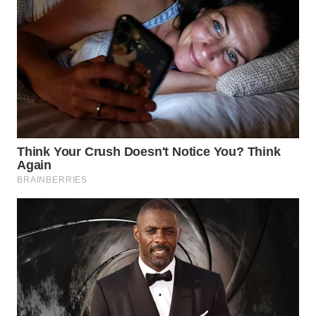
TIMUR
WN
SEMARANG
WN
SOLO
WN
BOROBUDUR
WN
MADURA
WN
SURABAYA
WN