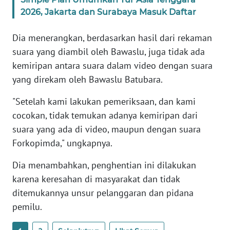
BABEL
2026, Jakarta dan Surabaya Masuk Daftar
WN
Dia menerangkan, berdasarkan hasil dari rekaman
SUMBAR
suara yang diambil oleh Bawaslu, juga tidak ada
kemiripan antara suara dalam video dengan suara
WN
yang direkam oleh Bawaslu Batubara.
SUMSEL
"Setelah kami lakukan pemeriksaan, dan kami
WN
cocokan, tidak temukan adanya kemiripan dari
BENGKULU
suara yang ada di video, maupun dengan suara
Forkopimda," ungkapnya.
WN
LAMPUNG
Dia menambahkan, penghentian ini dilakukan
karena keresahan di masyarakat dan tidak
WN
ditemukannya unsur pelanggaran dan pidana
JATENG
pemilu.
WN