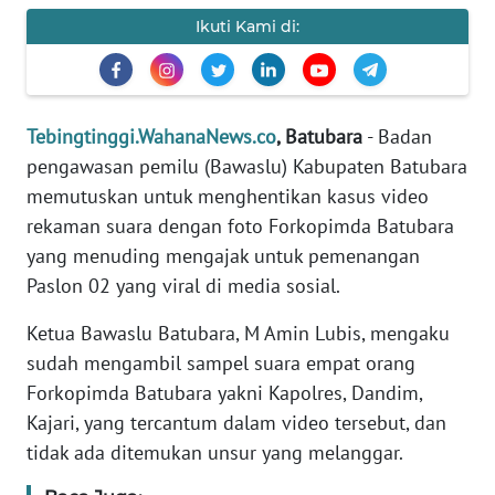
KARIR
Ikuti Kami di:
DISCLAIMER
Wahana
Tebingtinggi.WahanaNews.co
, Batubara
- Badan
News
pengawasan pemilu (Bawaslu) Kabupaten Batubara
Regional
memutuskan untuk menghentikan kasus video
rekaman suara dengan foto Forkopimda Batubara
WN
SUMUT
yang menuding mengajak untuk pemenangan
Paslon 02 yang viral di media sosial.
WN
JAKARTA
Ketua Bawaslu Batubara, M Amin Lubis, mengaku
sudah mengambil sampel suara empat orang
WN
Forkopimda Batubara yakni Kapolres, Dandim,
JABAR
Kajari, yang tercantum dalam video tersebut, dan
tidak ada ditemukan unsur yang melanggar.
WN
BANTEN