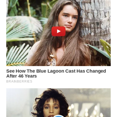
LISTRIK
WAHANA
TRAVEL
WAHANA
TV
WAHANANEWS
ID
WAHANANEWS
CO ID
WAHANANEWS
NET
WAHANA