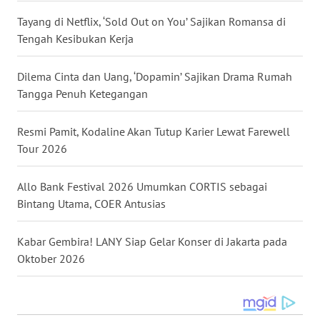
Tayang di Netflix, ‘Sold Out on You’ Sajikan Romansa di
WN
Tengah Kesibukan Kerja
MALUT
Dilema Cinta dan Uang, ‘Dopamin’ Sajikan Drama Rumah
WN
Tangga Penuh Ketegangan
DAIRI
Resmi Pamit, Kodaline Akan Tutup Karier Lewat Farewell
WN
Tour 2026
DANAU
TOBA
Allo Bank Festival 2026 Umumkan CORTIS sebagai
Bintang Utama, COER Antusias
WN
NIAS
Kabar Gembira! LANY Siap Gelar Konser di Jakarta pada
Oktober 2026
WN
LANGKAT
WN