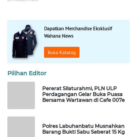
ID
MARTABAT
NET
Dapatkan Merchandise Eksklusif
Wahana News
PLN
WATCH
Buka Katalog
MKLI
Pilihan Editor
LPKKI
Pererat Silaturahmi, PLN ULP
Perdagangan Gelar Buka Puasa
LKKI
Bersama Wartawan di Cafe 007e
KOPEKLIN
Polres Labuhanbatu Musnahkan
PORTAL
Barang Bukti Sabu Seberat 15 Kg