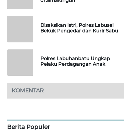
di Simalungun
NEWS
METRO
SIANTAR
Disaksikan Istri, Polres Labusel
NEWS
Bekuk Pengedar dan Kurir Sabu
METRO
MEDAN
NEWS
Polres Labuhanbatu Ungkap
Pelaku Perdagangan Anak
METRO
JAKARTA
NEWS
KOMENTAR
KRT
NEWS
KARING
Berita Populer
NEWS