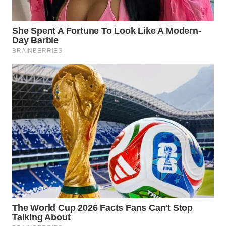
WN
CIANJUR
WN
KEPULAUAN
SERIBU
WN
TANGERANG
WN
BINJAI
WN
CIREBON
WN
INDRAMAYU