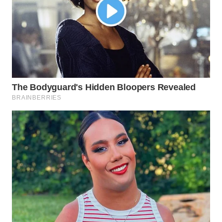
SPORT
WAHANA
UMKM
WAHANA
SELEB
WAHANA
PERSONA
WAHANA
OTOMOTIF
WAHANA
HEALTH
WAHANA