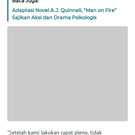
Baca Juga:
Adaptasi Novel A.J. Quinnell, “Man on Fire”
WN
Sajikan Aksi dan Drama Psikologis
NTT
WN
KEPRI
WN
PAPUA
WN
PAPUA
BARAT
WN
RIAU
"Setelah kami lakukan rapat pleno, tidak
WN