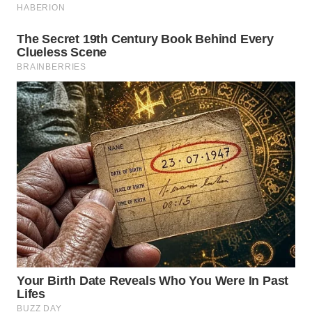
SPORT
WAHANA
UMKM
WAHANA
SELEB
WAHANA
PERSONA
WAHANA
OTOMOTIF
WAHANA
HEALTH
WAHANA