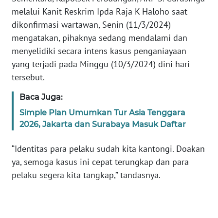
BABEL
melalui Kanit Reskrim Ipda Raja K Haloho saat
dikonfirmasi wartawan, Senin (11/3/2024)
WN
mengatakan, pihaknya sedang mendalami dan
SUMBAR
menyelidiki secara intens kasus penganiayaan
yang terjadi pada Minggu (10/3/2024) dini hari
WN
tersebut.
SUMSEL
Baca Juga:
WN
Simple Plan Umumkan Tur Asia Tenggara
BENGKULU
2026, Jakarta dan Surabaya Masuk Daftar
WN
“Identitas para pelaku sudah kita kantongi. Doakan
LAMPUNG
ya, semoga kasus ini cepat terungkap dan para
pelaku segera kita tangkap,” tandasnya.
WN
JATENG
WN