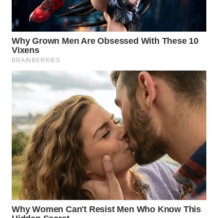
Media
Group
WAHANA
NEWS
WAHANA
TANI
WAHANA
ADVOKAT
WAHANA
INFRASTRUKTUR
WAHANA
KONSUMEN
WAHANA