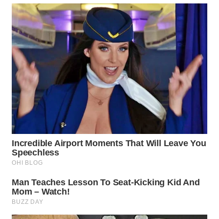
WN
KUNINGAN
WN
MAJALENGKA
WN
SUBANG
WN
SUKABUMI
WN
PURWAKARTA
WN
PRIANGAN