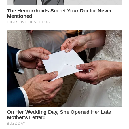
WN
CIANJUR
WN
KEPULAUAN
SERIBU
WN
TANGERANG
WN
BINJAI
WN
CIREBON
WN
INDRAMAYU