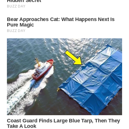
LISTRIK
WAHANA
TRAVEL
WAHANA
TV
WAHANANEWS
ID
WAHANANEWS
CO ID
WAHANANEWS
NET
WAHANA