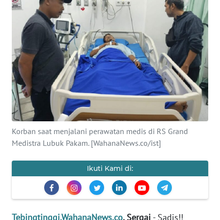
INDEKS
BERITA
KONTAK
KAMI
INFO
IKLAN
TENTANG
KAMI
Korban saat menjalani perawatan medis di RS Grand
Medistra Lubuk Pakam. [WahanaNews.co/ist]
PEDOMAN
MEDIA
Ikuti Kami di:
SIBER
REDAKSI
Tebingtinggi.WahanaNews.co
, Sergai
- Sadis!!