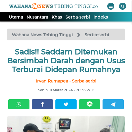
Utama
Nusantara
Khas
Serba-serbi
Indeks
WAHANA
Tutup
TV
Wahana News Tebing Tinggi
Serba-serbi
UTAMA
Sadis!! Saddam Ditemukan
Bersimbah Darah dengan Usus
NUSANTARA
Terburai Didepan Rumahnya
Irvan Rumapea - Serba-serbi
KHAS
Senin, 11 Maret 2024 - 20:36 WIB
SERBA-
SERBI
Informasi