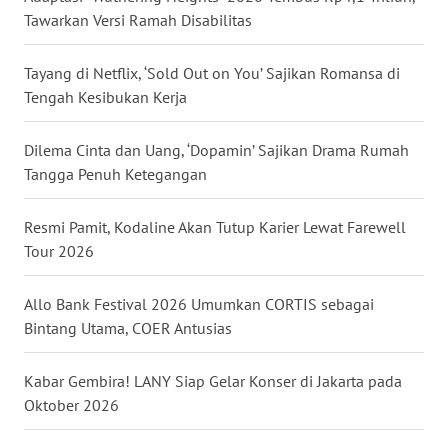
Tawarkan Versi Ramah Disabilitas
WN
Tayang di Netflix, ‘Sold Out on You’ Sajikan Romansa di
MALUT
Tengah Kesibukan Kerja
WN
DAIRI
Dilema Cinta dan Uang, ‘Dopamin’ Sajikan Drama Rumah
Tangga Penuh Ketegangan
WN
DANAU
Resmi Pamit, Kodaline Akan Tutup Karier Lewat Farewell
TOBA
Tour 2026
WN
Allo Bank Festival 2026 Umumkan CORTIS sebagai
NIAS
Bintang Utama, COER Antusias
WN
Kabar Gembira! LANY Siap Gelar Konser di Jakarta pada
LANGKAT
Oktober 2026
WN