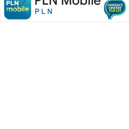
WAHANA MEDIA GROUP
|
|
|
WAHANA NEWS co
WAHANA TANI
WAHANA ADVOKAT
|
|
WAHANA INFRASTRUKTUR
WAHANA KONSUMEN
|
|
|
WAHANA LISTRIK
WAHANA TRAVEL
WAHANA TV
|
|
|
WAHANANEWS id
WAHANANEWS CO ID
WAHANANEWS NET
|
|
|
WAHANA SPORT ID
Wahana UMKM
Wahana Seleb