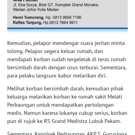
SERAMBI
WN
JAMBI
Kemudian, pelapor mendengar suara jeritan minta
WN
SULTRA
tolong. Pelapor segera keluar rumah, dan
mendapati korban sudah tergeletak di teras rumah
WN
bersimbah darah dengan usus terburai. Sementara,
NTB
para pelaku langsunr kabur melarikan diri.
WN
Melihat korban bersimbah darah, kemudian pihak
SULTENG
keluarga melarikan korban ke rumah sakit Melati
Perbaungan untuk mendapatkan pertolongan
WN
medis. Namun karena lukanya cukup serius, korban
SULBAR
pun di rujuk ke RS Grand Medistra Lubuk Pakam.
WN
Sementara, Kapolsek Perbaungan, AKP S. Gurusinga