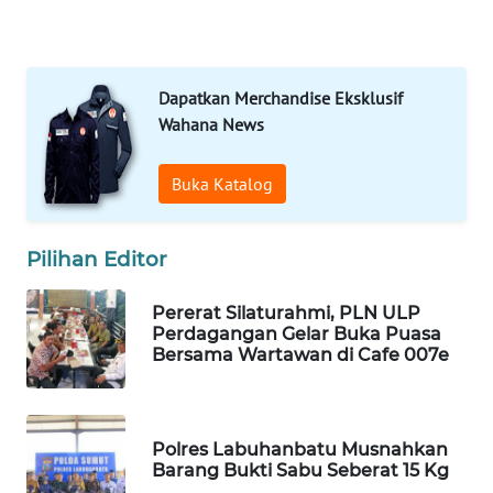
DESA
WISATA
LAPAK
Dapatkan Merchandise Eksklusif
WAHANA
Wahana News
Wahana
Buka Katalog
Network
KONSUMEN
Pilihan Editor
LISTRIK
Pererat Silaturahmi, PLN ULP
MASYARAKAT
Perdagangan Gelar Buka Puasa
KELISTRIKAN
Bersama Wartawan di Cafe 007e
WALINKI
ID
Polres Labuhanbatu Musnahkan
Barang Bukti Sabu Seberat 15 Kg
MAWAKA