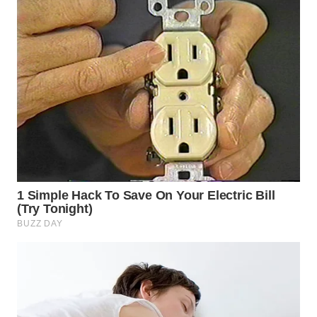
TIMUR
WN
SEMARANG
WN
SOLO
WN
BOROBUDUR
WN
MADURA
WN
SURABAYA
WN