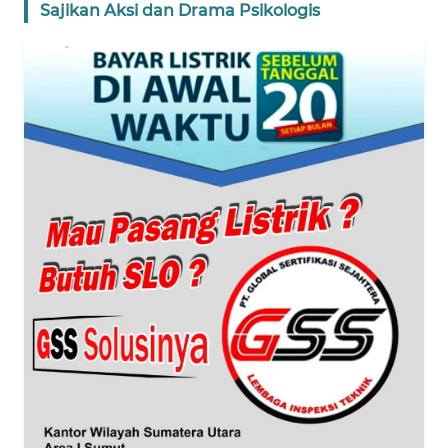
Sajikan Aksi dan Drama Psikologis
WN
NTT
WN
KEPRI
WN
PAPUA
WN
PAPUA
BARAT
WN
RIAU
WN