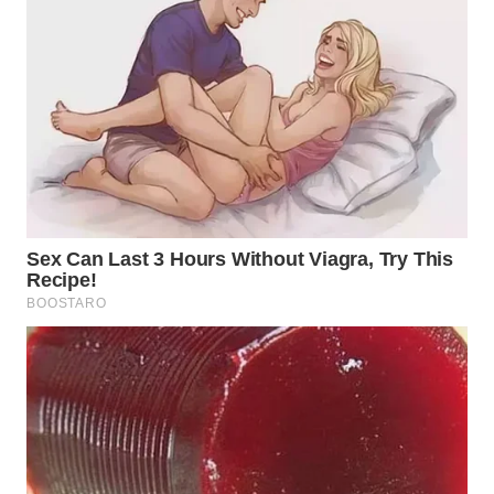
TENGAH
WN DELI
SERDANG
WN
TEBING
TINGGI
WN
PAKPAK
WN
KARAWANG
WN
BEKASI
WN