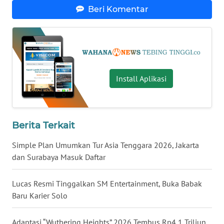
KALTARA
Beri Komentar
WN
KALSEL
WN
KALTIM
Install Aplikasi
WN
SULSEL
Berita Terkait
WN
Simple Plan Umumkan Tur Asia Tenggara 2026, Jakarta
GORONTALO
dan Surabaya Masuk Daftar
WN
Lucas Resmi Tinggalkan SM Entertainment, Buka Babak
SULUT
Baru Karier Solo
WN
Adaptasi “Wuthering Heights” 2026 Tembus Rp4,1 Triliun,
MALUKU