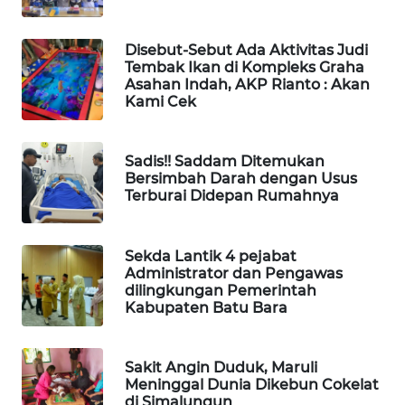
ID
Disebut-Sebut Ada Aktivitas Judi
MARTABAT
Tembak Ikan di Kompleks Graha
NET
Asahan Indah, AKP Rianto : Akan
Kami Cek
PLN
WATCH
Sadis!! Saddam Ditemukan
Bersimbah Darah dengan Usus
Terburai Didepan Rumahnya
MKLI
LPKKI
Sekda Lantik 4 pejabat
Administrator dan Pengawas
dilingkungan Pemerintah
LKKI
Kabupaten Batu Bara
KOPEKLIN
Sakit Angin Duduk, Maruli
Meninggal Dunia Dikebun Cokelat
PORTAL
di Simalungun