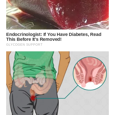
BOGOR
WN
DEPOK
WN
TAPANULI
UTARA
WN
SAMOSIR
WN
PADANG
LAWAS
WN
SUMEDANG