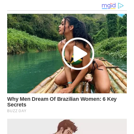
TAPANULI
SELATAN
WN
TANJUNG
LESUNG
WN
KARO
WN
SIMALUNGUN
WN
LABUHANBATU
WN
TAPANULI