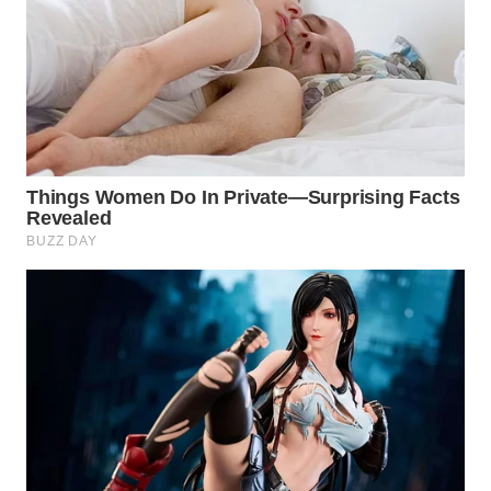
NATUNA
WN
BINTAN
WN
MANDALIKA
WN
LIKUPANG
WN
LABUANBAJO
WN
BORNEO
Wahana