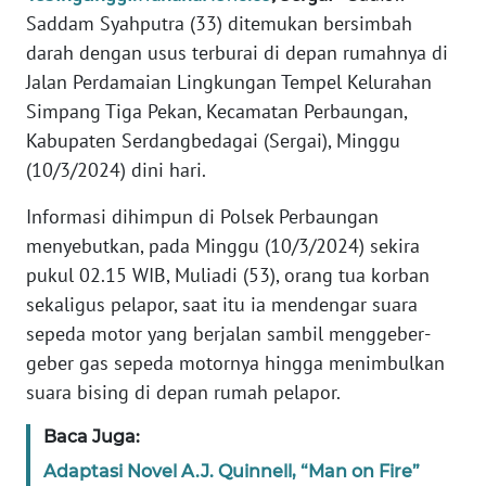
KARIR
Saddam Syahputra (33) ditemukan bersimbah
darah dengan usus terburai di depan rumahnya di
DISCLAIMER
Jalan Perdamaian Lingkungan Tempel Kelurahan
Simpang Tiga Pekan, Kecamatan Perbaungan,
Wahana
Kabupaten Serdangbedagai (Sergai), Minggu
News
Regional
(10/3/2024) dini hari.
Informasi dihimpun di Polsek Perbaungan
WN
menyebutkan, pada Minggu (10/3/2024) sekira
SUMUT
pukul 02.15 WIB, Muliadi (53), orang tua korban
WN
sekaligus pelapor, saat itu ia mendengar suara
JAKARTA
sepeda motor yang berjalan sambil menggeber-
geber gas sepeda motornya hingga menimbulkan
WN
suara bising di depan rumah pelapor.
JABAR
Baca Juga:
WN
Adaptasi Novel A.J. Quinnell, “Man on Fire”
BANTEN