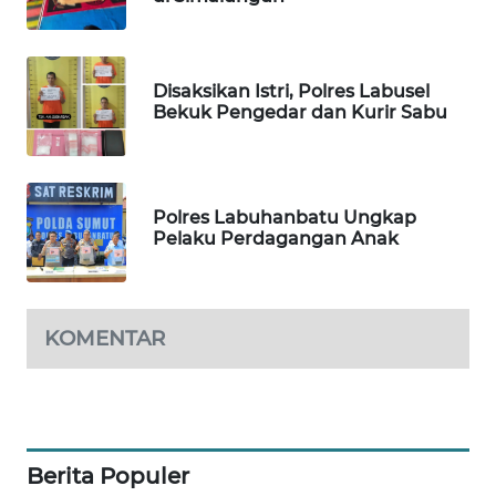
KONSUMEN
FORWAMKI
Disaksikan Istri, Polres Labusel
Bekuk Pengedar dan Kurir Sabu
ALPERKLINAS
FORJASIDA
Polres Labuhanbatu Ungkap
TAMBANG
Pelaku Perdagangan Anak
NEWS
SITUNGIR
KOMENTAR
NEWS
SIDIKALANG
NEWS
Berita Populer
SIBARAGAS