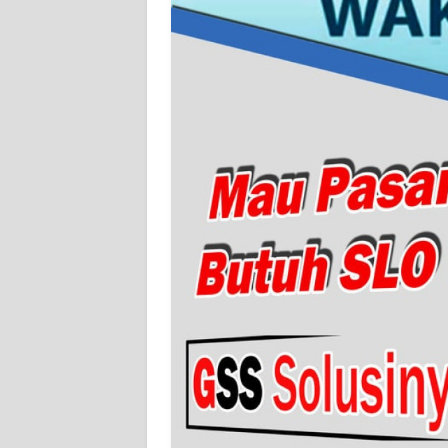
WN
JAMBI
WN
SULTRA
WN
NTB
WN
SULTENG
WN
SULBAR
WN
BABEL