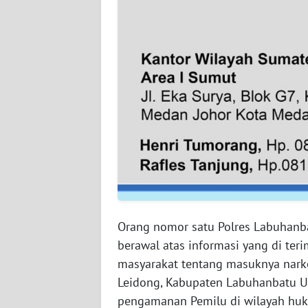
WN
SUMBAR
WN
SUMSEL
WN
BENGKULU
WN
LAMPUNG
Orang nomor satu Polres Labuhanb
WN
berawal atas informasi yang di ter
JATENG
masyarakat tentang masuknya narko
Leidong, Kabupaten Labuhanbatu U
WN
NUSANTARA
pengamanan Pemilu di wilayah huk