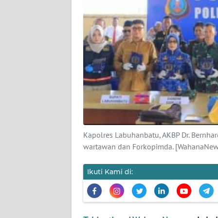
DISCLAIMER
Wahana
News
Regional
WN
SUMUT
WN
JAKARTA
Kapolres Labuhanbatu, AKBP Dr. Bernhar
wartawan dan Forkopimda. [WahanaNews
WN
JABAR
Ikuti Kami di:
WN
BANTEN