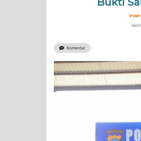
Bukti Sa
BERITA
Irvan
KONTAK
KAMI
Senin
INFO
Komentar
IKLAN
TENTANG
KAMI
PEDOMAN
MEDIA
SIBER
REDAKSI
KARIR