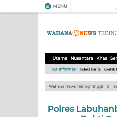
MENU
WAHANA
Tutup
TV
UTAMA
NUSANTARA
Utama
Nusantara
Khas
Ser
KHAS
Informasi
Indeks Berita
Kontak 
SERBA-
Wahana News Tebing Tinggi
S
SERBI
Informasi
Polres Labuhan
INDEKS