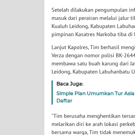
Setelah dilakukan pengumpulan inf
WN
JOGJA
masuk dari perairan melalui jalur 
Kualuh Leidong, Kabupaten Labuhanb
WN
pimpinan Kasatres Narkoba tiba di 
JATIM
Lanjut Kapolres, Tim berhasil meng
Verza dengan nomor polisi BK-2644
WN
BALI
membawa satu buah karung dari J
Leidong, Kabupaten Labuhanbatu Ut
WN
Baca Juga:
KALBAR
Simple Plan Umumkan Tur Asia 
WN
Daftar
KALTENG
"Tim berusaha menghentikan tersan
WN
melarikan diri ke arah lokasi perk
KALTARA
bersama warga, Tim tidak menemuk