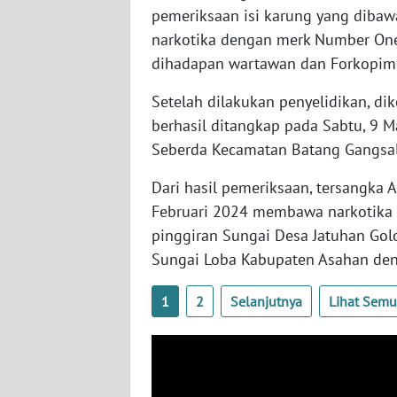
pemeriksaan isi karung yang diba
WN
narkotika dengan merk Number One,
KALSEL
dihadapan wartawan dan Forkopim
WN
Setelah dilakukan penyelidikan, dik
KALTIM
berhasil ditangkap pada Sabtu, 9 M
Seberda Kecamatan Batang Gangsal 
WN
SULSEL
Dari hasil pemeriksaan, tersangka 
Februari 2024 membawa narkotika j
WN
pinggiran Sungai Desa Jatuhan Go
GORONTALO
Sungai Loba Kabupaten Asahan de
WN
1
2
Selanjutnya
Lihat Sem
SULUT
WN
MALUKU