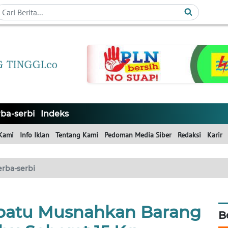
ba-serbi
Indeks
Kami
Info Iklan
Tentang Kami
Pedoman Media Siber
Redaksi
Karir
erba-serbi
batu Musnahkan Barang
B