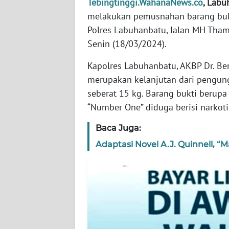
Tebingtinggi.WahanaNews.co
, Labu
WN
melakukan pemusnahan barang bukt
NTT
Polres Labuhanbatu, Jalan MH Tham
Senin (18/03/2024).
WN
KEPRI
Kapolres Labuhanbatu, AKBP Dr. B
merupakan kelanjutan dari pengung
WN
seberat 15 kg. Barang bukti berupa
PAPUA
“Number One” diduga berisi narkoti
WN
Baca Juga:
PAPUA
Adaptasi Novel A.J. Quinnell, “
BARAT
WN
RIAU
WN
SERAMBI