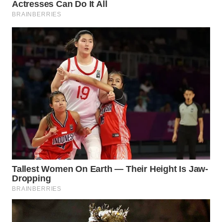
TAPANULI
SELATAN
WN
TANJUNG
LESUNG
WN
KARO
WN
SIMALUNGUN
WN
LABUHANBATU
WN
TAPANULI