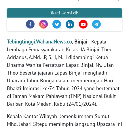
KARIR
Ikuti Kami di:
DISCLAIMER
Wahana
News
Tebingtinggi.WahanaNews.co
, Binjai
- Kepala
Regional
Lembaga Pemasyarakatan Kelas IIA Binjai, Theo
Adrianus, A.Md.I.P, S.H, M.H didampingi Ketua
WN
Dharma Wanita Persatuan Lapas Binjai, Ny. Ulan
SUMUT
Theo beserta jajaran Lapas Binjai menghadiri
Upacara Tabur Bunga dalam memperingati Hari
WN
JAKARTA
Bhakti Imigrasi ke-74 Tahun 2024 yang bertempat
di Taman Makam Pahlawan (TMP) Nasional Bukit
WN
Barisan Kota Medan, Rabu (24/01/2024).
JABAR
Kepala Kantor Wilayah Kemenkumham Sumut,
WN
Mhd. Jahari Sitepu memimpin langsung Upacara ini
BANTEN