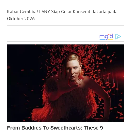
Kabar Gembira! LANY Siap Gelar Konser di Jakarta pada
WN
Oktober 2026
MALUT
WN
DAIRI
WN
DANAU
TOBA
WN
NIAS
WN
LANGKAT
WN