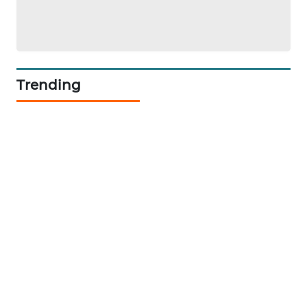
JURNAL
MARITIM
HUMBANG
Trending
NEWS
GARONGGANG
NEWS
FISUELRI
ID
ENERGI
NEWS
CILEUNGSI
NEWS