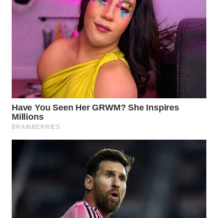
LISTRIK
WAHANA
TRAVEL
WAHANA
TV
WAHANANEWS
ID
WAHANANEWS
CO ID
WAHANANEWS
NET
WAHANA