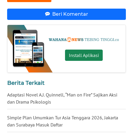
NUSANTARA
Beri Komentar
WN
JOGJA
WN
JATIM
Install Aplikasi
WN
BALI
Berita Terkait
WN
KALBAR
Adaptasi Novel A.J. Quinnell, “Man on Fire” Sajikan Aksi
dan Drama Psikologis
WN
KALTENG
Simple Plan Umumkan Tur Asia Tenggara 2026, Jakarta
dan Surabaya Masuk Daftar
WN