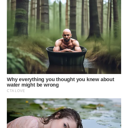
WN
KUNINGAN
WN
MAJALENGKA
WN
SUBANG
WN
SUKABUMI
WN
PURWAKARTA
WN
PRIANGAN