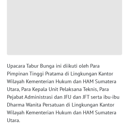
SERAMBI
WN
JAMBI
WN
SULTRA
WN
Upacara Tabur Bunga ini diikuti oleh Para
NTB
Pimpinan Tinggi Pratama di Lingkungan Kantor
Wilayah Kementerian Hukum dan HAM Sumatera
WN
Utara, Para Kepala Unit Pelaksana Teknis, Para
SULTENG
Pejabat Administrasi dan JFU dan JFT serta ibu-ibu
Dharma Wanita Persatuan di Lingkungan Kantor
WN
SULBAR
Wilayah Kementerian Hukum dan HAM Sumatera
Utara.
WN