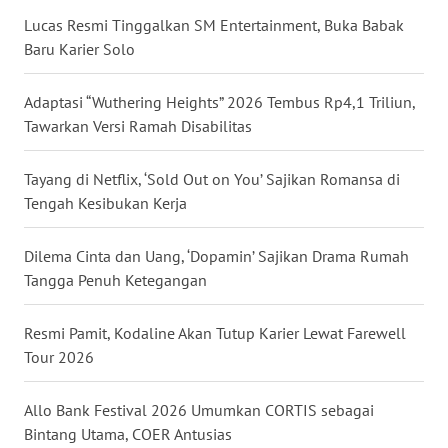
KALTARA
Lucas Resmi Tinggalkan SM Entertainment, Buka Babak
Baru Karier Solo
WN
KALSEL
Adaptasi “Wuthering Heights” 2026 Tembus Rp4,1 Triliun,
Tawarkan Versi Ramah Disabilitas
WN
KALTIM
Tayang di Netflix, ‘Sold Out on You’ Sajikan Romansa di
Tengah Kesibukan Kerja
WN
SULSEL
Dilema Cinta dan Uang, ‘Dopamin’ Sajikan Drama Rumah
WN
Tangga Penuh Ketegangan
GORONTALO
Resmi Pamit, Kodaline Akan Tutup Karier Lewat Farewell
WN
Tour 2026
SULUT
Allo Bank Festival 2026 Umumkan CORTIS sebagai
WN
Bintang Utama, COER Antusias
MALUKU