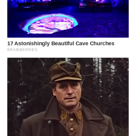
BOGOR
WN
DEPOK
WN
TAPANULI
UTARA
WN
SAMOSIR
WN
PADANG
LAWAS
WN
SUMEDANG