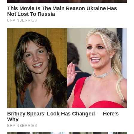
WN
CIANJUR
WN
KEPULAUAN
SERIBU
WN
TANGERANG
WN
BINJAI
WN
CIREBON
WN
INDRAMAYU