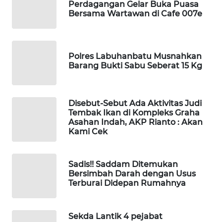
Perdagangan Gelar Buka Puasa
ID
Bersama Wartawan di Cafe 007e
MARTABAT
NET
Polres Labuhanbatu Musnahkan
Barang Bukti Sabu Seberat 15 Kg
PLN
WATCH
Disebut-Sebut Ada Aktivitas Judi
MKLI
Tembak Ikan di Kompleks Graha
Asahan Indah, AKP Rianto : Akan
Kami Cek
LPKKI
LKKI
Sadis!! Saddam Ditemukan
Bersimbah Darah dengan Usus
Terburai Didepan Rumahnya
KOPEKLIN
PORTAL
Sekda Lantik 4 pejabat