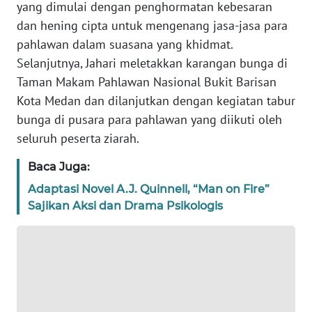
yang dimulai dengan penghormatan kebesaran
dan hening cipta untuk mengenang jasa-jasa para
WN
pahlawan dalam suasana yang khidmat.
NTT
Selanjutnya, Jahari meletakkan karangan bunga di
Taman Makam Pahlawan Nasional Bukit Barisan
WN
Kota Medan dan dilanjutkan dengan kegiatan tabur
KEPRI
bunga di pusara para pahlawan yang diikuti oleh
seluruh peserta ziarah.
WN
PAPUA
Baca Juga:
Adaptasi Novel A.J. Quinnell, “Man on Fire”
WN
PAPUA
Sajikan Aksi dan Drama Psikologis
BARAT
WN
RIAU
WN