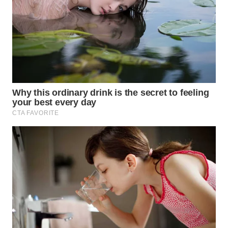
TIMUR
WN
SEMARANG
WN
SOLO
WN
BOROBUDUR
WN
MADURA
WN
SURABAYA
WN