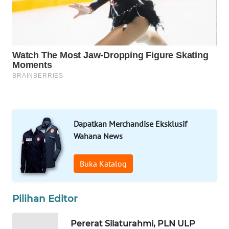
DESA
WISATA
LAPAK
WAHANA
Wahana
Network
KONSUMEN
Dapatkan Merchandise Eksklusif
LISTRIK
Wahana News
MASYARAKAT
KELISTRIKAN
Buka Katalog
WALINKI
Pilihan Editor
ID
Pererat Silaturahmi, PLN ULP
MAWAKA