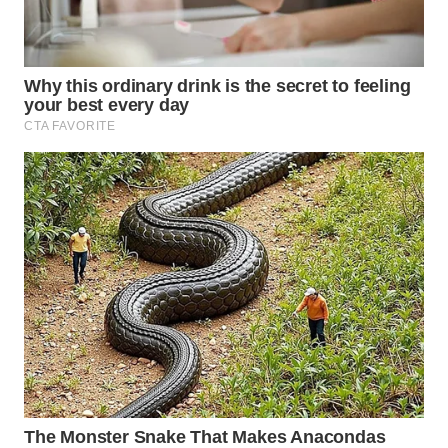
NATUNA
WN
BINTAN
WN
MANDALIKA
WN
LIKUPANG
WN
LABUANBAJO
WN
BORNEO
Wahana