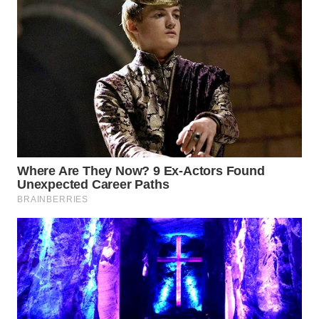
TENGAH
WN DELI
SERDANG
WN
TEBING
TINGGI
WN
PAKPAK
WN
KARAWANG
WN
BEKASI
WN