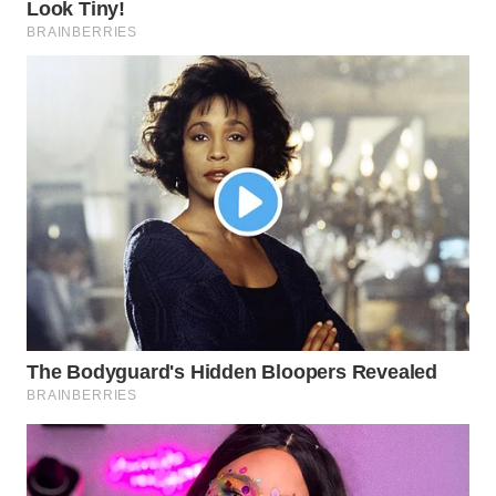
Media
Group
WAHANA
NEWS
WAHANA
TANI
WAHANA
ADVOKAT
WAHANA
INFRASTRUKTUR
WAHANA
KONSUMEN
WAHANA