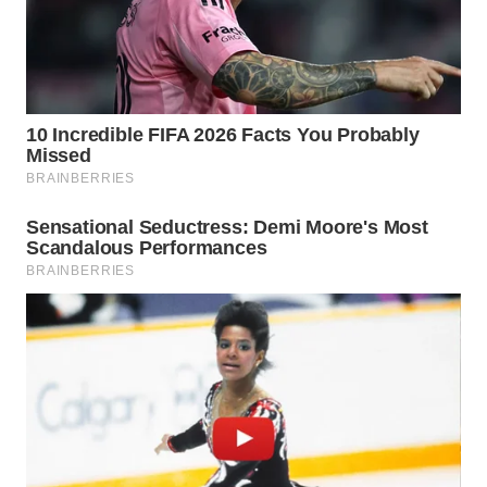
SPORT
WAHANA
UMKM
WAHANA
SELEB
WAHANA
PERSONA
WAHANA
OTOMOTIF
WAHANA
HEALTH
WAHANA