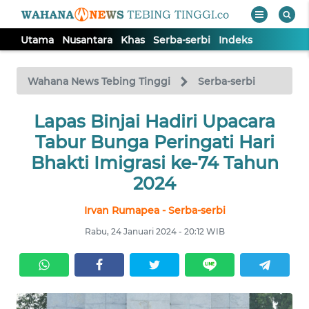
Utama
Nusantara
Khas
Serba-serbi
Indeks
WAHANA
Tutup
TV
Wahana News Tebing Tinggi
Serba-serbi
UTAMA
Lapas Binjai Hadiri Upacara
Tabur Bunga Peringati Hari
NUSANTARA
Bhakti Imigrasi ke-74 Tahun
2024
KHAS
Irvan Rumapea - Serba-serbi
Rabu, 24 Januari 2024 - 20:12 WIB
SERBA-
SERBI
Informasi