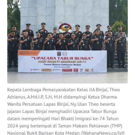
INDEKS
BERITA
KONTAK
KAMI
INFO
IKLAN
TENTANG
KAMI
Kepala Lembaga Pemasyarakatan Kelas IIA Binjai, Theo
PEDOMAN
Adrianus, A.Md.I.P, S.H, M.H didampingi Ketua Dharma
MEDIA
Wanita Persatuan Lapas Binjai, Ny. Ulan Theo beserta
SIBER
jajaran Lapas Binjai menghadiri Upacara Tabur Bunga
dalam memperingati Hari Bhakti Imigrasi ke-74 Tahun
REDAKSI
2024 yang bertempat di Taman Makam Pahlawan (TMP)
Nasional Bukit Barisan Kota Medan. [WahanaNews.co/ist]